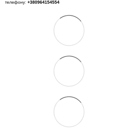
телефону:
+380964154554