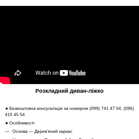
Розкладний диван-ліжко
►Безкоштовна консультація за номером
(099) 741 47 04
,
(096)
415 45 54
►Особливості:
Основа ― Дерев'яний каркас