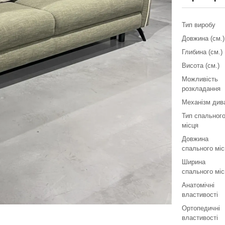
Тип виробу
Довжина (см.)
Глибина (см.)
Висота (см.)
Можливість
розкладання
Механізм див
Тип спальног
місця
Довжина
спального мі
Ширина
спального мі
Анатомічні
властивості
Ортопедичні
властивості