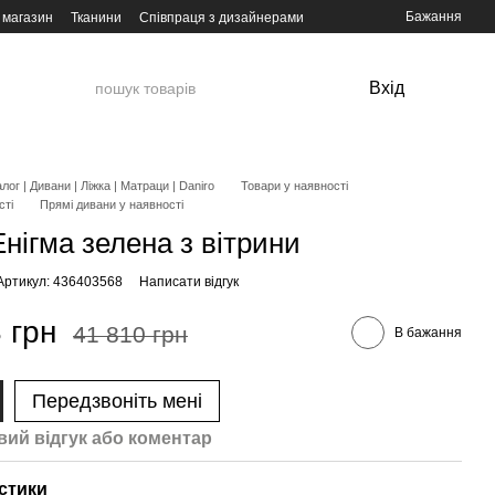
Бажання
 магазин
Тканини
Співпраця з дизайнерами
Вхід
лог | Дивани | Ліжка | Матраци | Daniro
Товари у наявності
сті
Прямі дивани у наявності
нігма зелена з вітрини
Артикул: 436403568
Написати відгук
 грн
41 810 грн
В бажання
Передзвоніть мені
вий відгук або коментар
стики