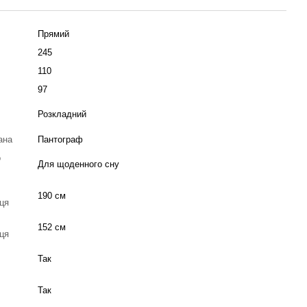
Прямий
245
110
97
Розкладний
ана
Пантограф
о
Для щоденного сну
190 см
сця
152 см
сця
Так
Так