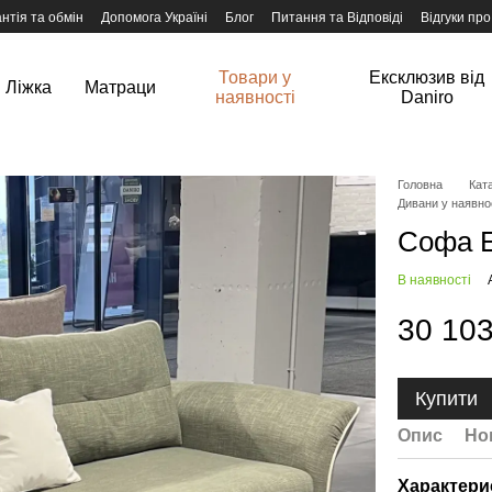
нтія та обмін
Допомога Україні
Блог
Питання та Відповіді
Відгуки про
Товари у
Ексклюзив від
Ліжка
Матраци
наявності
Daniro
Головна
Ката
Дивани у наявно
Софа Е
В наявності
30 103
Купити
Опис
Но
Характери