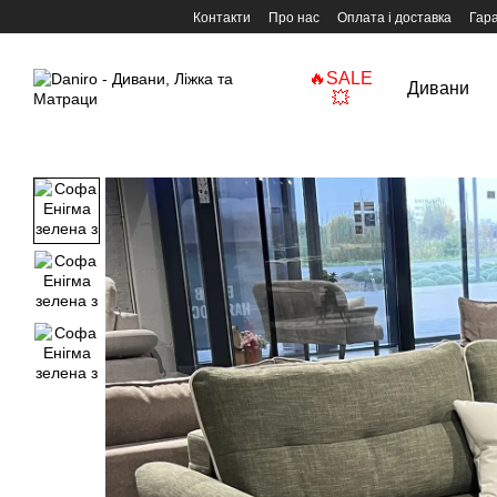
Перейти до основного контенту
Контакти
Про нас
Оплата і доставка
Гара
🔥SALE
Дивани
💥