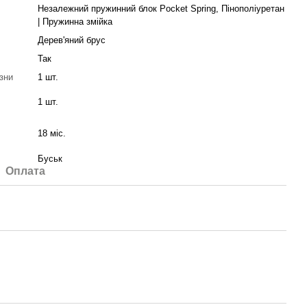
Незалежний пружинний блок Pocket Spring, Пінополіуретан
| Пружинна змійка
Дерев'яний брус
Так
зни
1 шт.
1 шт.
18 міс.
Буськ
Оплата