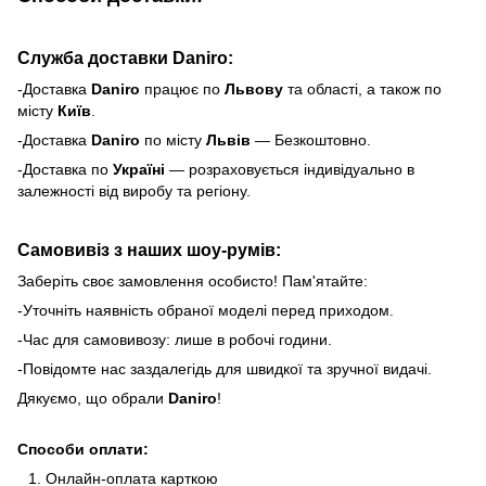
Служба доставки Daniro:
-Доставка
Daniro
п
рацює по
Львову
та області, а також по
місту
Київ
.
-Доставка
Daniro
по місту
Львів
— Безкоштовно.
-Доставка по
Україні
— розраховується індивідуально в
залежності від виробу та регіону.
Самовивіз з наших шоу-румів:
Заберіть своє замовлення особисто! Пам'ятайте:
-Уточніть наявність обраної моделі перед приходом.
-Час для самовивозу: лише в робочі години.
-Повідомте нас заздалегідь для швидкої та зручної видачі.
Дякуємо, що обрали
Daniro
!
Способи оплати:
Онлайн-оплата карткою