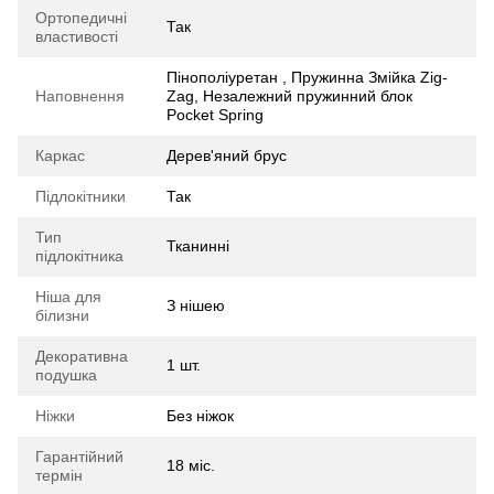
Ортопедичні
Так
властивості
Пінополіуретан , Пружинна Змійка Zig-
Наповнення
Zag, Незалежний пружинний блок
Pocket Spring
Каркас
Дерев'яний брус
Підлокітники
Так
Тип
Тканинні
підлокітника
Ніша для
З нішею
білизни
Декоративна
1 шт.
подушка
Ніжки
Без ніжок
Гарантійний
18 міс.
термін