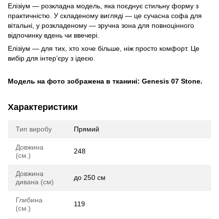
Елізіум — розкладна модель, яка поєднує стильну форму з
практичністю. У складеному вигляді — це сучасна софа для
вітальні, у розкладеному — зручна зона для повноцінного
відпочинку вдень чи ввечері.
Елізіум — для тих, хто хоче більше, ніж просто комфорт. Це
вибір для інтерʼєру з ідеєю.
Модель на фото зображена в тканині: Genesis 07 Stone.
Характеристики
Тип виробу
Прямий
Довжина
248
(см.)
Довжина
до 250 см
дивана (см)
Глибина
119
(см.)