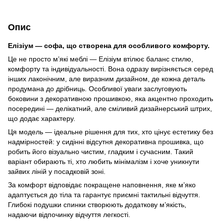
Опис
Елізіум — софа, що створена для особливого комфорту.
Це не просто м’які меблі — Елізіум втілює баланс стилю,
комфорту та індивідуальності. Вона одразу вирізняється серед
інших лаконічним, але виразним дизайном, де кожна деталь
продумана до дрібниць. Особливої уваги заслуговують
боковини з декоративною прошивкою, яка акцентно проходить
посередині — делікатний, але сміливий дизайнерський штрих,
що додає характеру.
Ця модель — ідеальне рішення для тих, хто цінує естетику без
надмірностей: у сидінні відсутня декоративна прошивка, що
робить його візуально чистим, гладким і сучасним. Такий
варіант обирають ті, хто любить мінімалізм і хоче уникнути
зайвих ліній у посадковій зоні.
За комфорт відповідає покращене наповнення, яке мʼяко
адаптується до тіла та гарантує приємні тактильні відчуття.
Глибокі подушки спинки створюють додаткову м’якість,
надаючи відпочинку відчуття легкості.