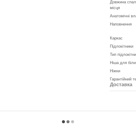
Довжина спал
місця
Анатомічні вл
Наповнення
Каркас
Підлокітники
Тип підлокітн
Ніша для біли
Ніжки
Гарантійний т
Доставка