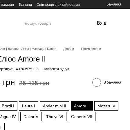
Бажання
 магазин
Тканини
Співпраця з дизайнерами
Вхід
лог | Дивани | Ліжка | Матраци | Daniro
Дивани
Прямі дивани
ліос Amore II
Артикул: 1437635751_2
Написати відгук
 грн
25 435 грн
В бажання
и
Brazil I
Laura I
Ander mini II
Amore II
Mozart IV
Vogue IV
Dakar V
Thalys VI
Genesis VII
I