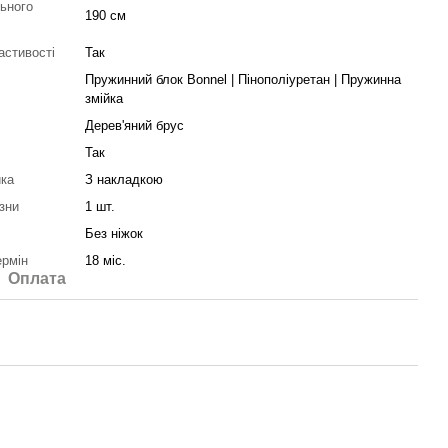
ьного
190 см
астивості
Так
Пружинний блок Bonnel | Пінополіуретан | Пружинна
змійка
Дерев'яний брус
Так
ика
З накладкою
зни
1 шт.
Без ніжок
ермін
18 міс.
Оплата