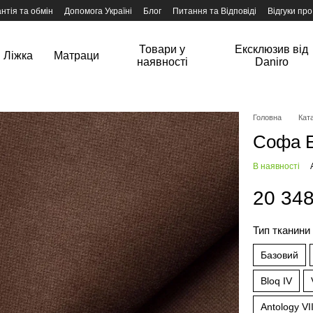
нтія та обмін
Допомога Україні
Блог
Питання та Відповіді
Відгуки про
Товари у
Ексклюзив від
Ліжка
Матраци
наявності
Daniro
Головна
Ката
Софа Е
В наявності
20 348
Тип тканин
Базовий
Bloq IV
Antology VII