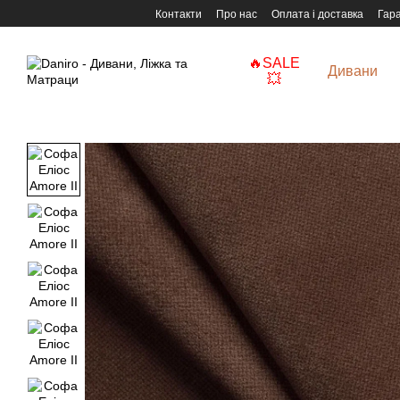
Перейти до основного контенту
Контакти
Про нас
Оплата і доставка
Гара
🔥SALE
Дивани
💥