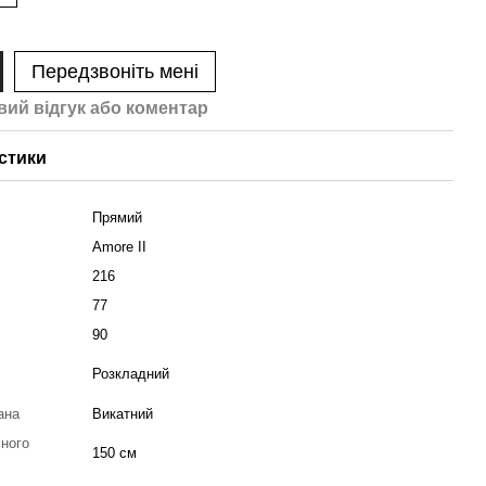
Передзвоніть мені
вий відгук або коментар
стики
Прямий
Amore II
216
77
90
Розкладний
ана
Викатний
ного
150 см