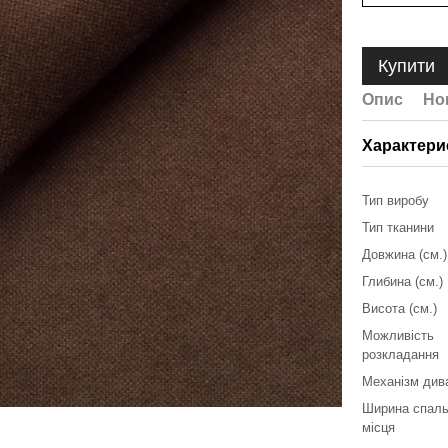
Купити
Опис
Но
Характери
Тип виробу
Тип тканини
Довжина (см.)
Глибина (см.)
Висота (см.)
Можливість
розкладання
Механізм див
Ширина спаль
місця