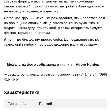
зберігає форму, м’якість і довговічність. Така комбінація
створює ефект “пружної м’якості”, що робить
Amo
ідеальною
не лише для сидіння, а й для сну.
Софа має зручний механізм розкладання, який перетворює її
на повноцінне спальне місце всього за кілька рухів. Низькі
акуратні ніжки додають стійкості, а також створюють відчуття
цілісної, гармонійної форми.
Amo
— це більше, ніж просто софа. Це поєднання стилю,
технологій і турботи про Ваше щоденне відчуття затишку.
Модель на фото зображена в тканині: Adore Hunter
.
►Безкоштовна консультація за номером (099) 741 47 04, (096)
415 45 54
Характеристики
Тип виробу
Прямий