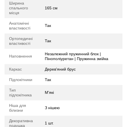
Ширина
спального
165 см
місця
Анатомічні
Так
властивості
Ортопедичні
Так
властивості
Незалежний пружинний блок |
Наповнення
Пінополіуретан | Пружинна змійка
Каркас
Дерев'яний брус
Підлокітники
Так
Тип
М'які
підлокітника
Ніша для
З нішею
білизни
Декоративна
1 шт.
подушка