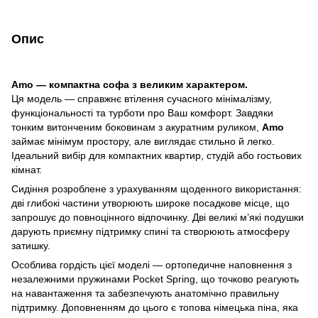
Опис
Amo — компактна софа з великим характером.
Ця модель — справжнє втілення сучасного мінімалізму,
функціональності та турботи про Ваш комфорт. Завдяки
тонким витонченим боковинам з акуратним руликом,
Amo
займає мінімум простору, але виглядає стильно й легко.
Ідеальний вибір для компактних квартир, студій або гостьових
кімнат.
Сидіння розроблене з урахуванням щоденного використання:
дві глибокі частини утворюють широке посадкове місце, що
запрошує до повноцінного відпочинку. Дві великі м’які подушки
дарують приємну підтримку спині та створюють атмосферу
затишку.
Особлива гордість цієї моделі — ортопедичне наповнення з
незалежними пружинами Pocket Spring, що точково реагують
на навантаження та забезпечують анатомічно правильну
підтримку. Доповненням до цього є топова німецька піна, яка