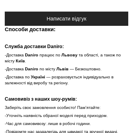
Написати відгук
Способи доставки:
Служба доставки Daniro:
-Доставка
Daniro
п
рацює по
Львову
та області, а також по
місту
Київ
.
-Доставка
Daniro
по місту
Львів
— Безкоштовно.
-Доставка по
Україні
— розраховується індивідуально в
залежності від виробу та регіону.
Самовивіз з наших шоу-румів:
Заберіть своє замовлення особисто! Пам'ятайте:
-Уточніть наявність обраної моделі перед приходом.
-Час для самовивозу: лише в робочі години.
-Повідомте нас заздалегідь для швидкої та зручної видачі.