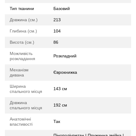
Тип тканини
Базовий
Довжина (см.)
213
Глибина (см.)
104
Висота (см.)
86
Можливість
Розкладний
розкладання
Механізм
Єврокнижка
дивана
Ширина
143 см
спального місця
Довжина
192 см
спального місця
Анатомічні
Так
властивості
Пінополіуретан | Пружинна змійка |