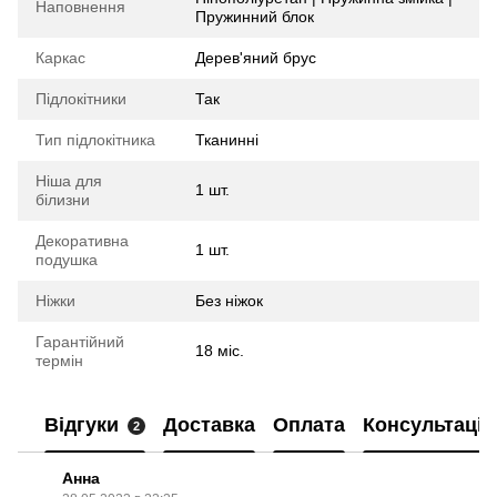
Наповнення
Пружинний блок
Каркас
Дерев'яний брус
Підлокітники
Так
Тип підлокітника
Тканинні
Ніша для
1 шт.
білизни
Декоративна
1 шт.
подушка
Ніжки
Без ніжок
Гарантійний
18 міс.
термін
Відгуки
Доставка
Оплата
Консультація
2
Анна