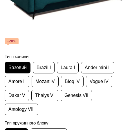
−20%
Тип тканини
Базовий
Brazil I
Laura I
Ander mini II
Amore II
Mozart IV
Bloq IV
Vogue IV
Dakar V
Thalys VI
Genesis VII
Antology VIII
Тип пружинного блоку