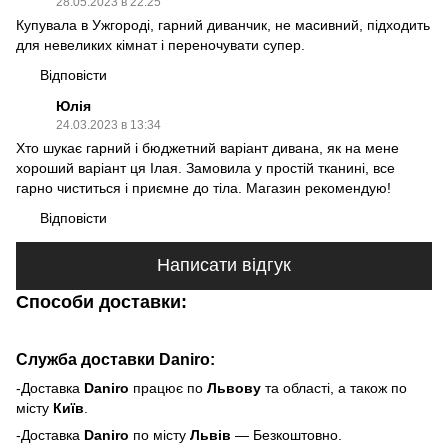
28.05.2023 в 22:25
Купувала в Ужгороді, гарний диванчик, не масивний, підходить
для невеликих кімнат і переночувати супер.
Відповісти
Юлія
24.03.2023 в 13:34
Хто шукає гарний і бюджетний варіант дивана, як на мене
хороший варіант ця Ілая. Замовила у простій тканині, все
гарно чиститься і приємне до тіла. Магазин рекомендую!
Відповісти
Написати відгук
Способи доставки:
Служба доставки Daniro:
-Доставка
Daniro
п
рацює по
Львову
та області, а також по
місту
Київ
.
-Доставка
Daniro
по місту
Львів
— Безкоштовно.