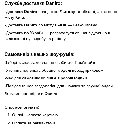
Служба доставки Daniro:
-Доставка
Daniro
п
рацює по
Львову
та області, а також по
місту
Київ
.
-Доставка
Daniro
по місту
Львів
— Безкоштовно.
-Доставка по
Україні
— розраховується індивідуально в
залежності від виробу та регіону.
Самовивіз з наших шоу-румів:
Заберіть своє замовлення особисто! Пам'ятайте:
-Уточніть наявність обраної моделі перед приходом.
-Час для самовивозу: лише в робочі години.
-Повідомте нас заздалегідь для швидкої та зручної видачі.
Дякуємо, що обрали
Daniro
!
Способи оплати:
Онлайн-оплата карткою
Оплата за реквізитами