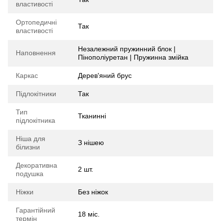
властивості
Ортопедичні
Так
властивості
Незалежний пружинний блок |
Наповнення
Пінополіуретан | Пружинна змійка
Каркас
Дерев'яний брус
Підлокітники
Так
Тип
Тканинні
підлокітника
Ніша для
З нішею
білизни
Декоративна
2 шт.
подушка
Ніжки
Без ніжок
Гарантійний
18 міс.
термін