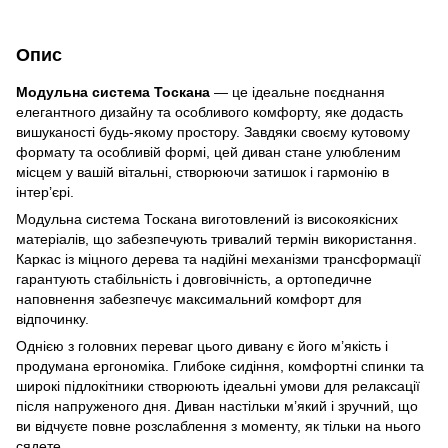
Опис
Модульна система Тоскана
— це ідеальне поєднання
елегантного дизайну та особливого комфорту, яке додасть
вишуканості будь-якому простору. Завдяки своєму кутовому
формату та особливій формі, цей диван стане улюбленим
місцем у вашій вітальні, створюючи затишок і гармонію в
інтер’єрі.
Модульна система
Тоскана виготовлений із високоякісних
матеріалів, що забезпечують тривалий термін використання.
Каркас із міцного дерева та надійні механізми трансформації
гарантують стабільність і довговічність, а ортопедичне
наповнення забезпечує максимальний комфорт для
відпочинку.
Однією з головних переваг цього дивану є його м’якість і
продумана ергономіка. Глибоке сидіння, комфортні спинки та
широкі підлокітники створюють ідеальні умови для релаксації
після напруженого дня. Диван настільки м’який і зручний, що
ви відчуєте повне розслаблення з моменту, як тільки на нього
сядете.