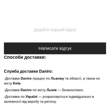
Додайте перший відгук
Написати відгук
Способи доставки:
Служба доставки Daniro:
-Доставка
Daniro
п
рацює по
Львову
та області, а також по
місту
Київ
.
-Доставка
Daniro
по місту
Львів
— Безкоштовно.
-Доставка по
Україні
— розраховується індивідуально в
залежності від виробу та регіону.