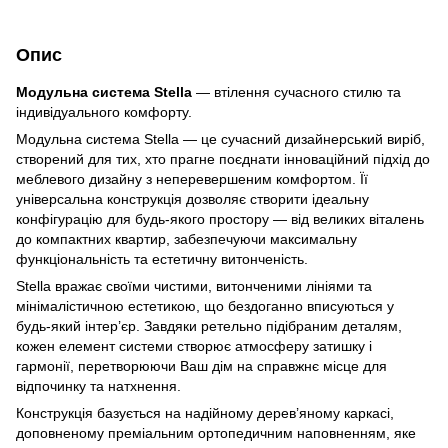
Опис
Модульна система Stella
— втілення сучасного стилю та
індивідуального комфорту.
Модульна система Stella — це сучасний дизайнерський виріб,
створений для тих, хто прагне поєднати інноваційний підхід до
меблевого дизайну з неперевершеним комфортом. Її
універсальна конструкція дозволяє створити ідеальну
конфігурацію для будь-якого простору — від великих віталень
до компактних квартир, забезпечуючи максимальну
функціональність та естетичну витонченість.
Stella вражає своїми чистими, витонченими лініями та
мінімалістичною естетикою, що бездоганно вписуються у
будь-який інтер’єр. Завдяки ретельно підібраним деталям,
кожен елемент системи створює атмосферу затишку і
гармонії, перетворюючи Ваш дім на справжнє місце для
відпочинку та натхнення.
Конструкція базується на надійному дерев’яному каркасі,
доповненому преміальним ортопедичним наповненням, яке