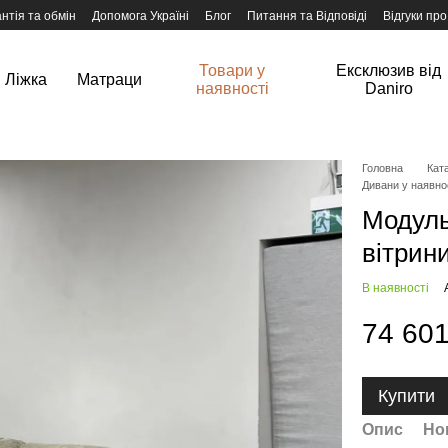
нтія та обмін
Допомога Україні
Блог
Питання та Відповіді
Відгуки про
Товари у
Ексклюзив від
Ліжка
Матраци
наявності
Daniro
Головна
Ката
Дивани у наявно
Модуль
вітрин
В наявності
74 601
Купити
Опис
Но