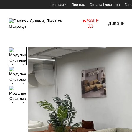
Перейти до основного контенту
Контакти
Про нас
Оплата і доставка
Гара
🔥SALE
Дивани
💥