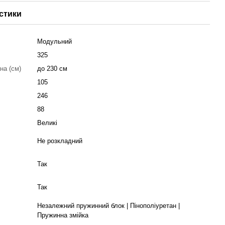
стики
Модульний
325
на (см)
до 230 см
105
246
88
Великі
Не розкладний
Так
Так
Незалежний пружинний блок | Пінополіуретан |
Пружинна змійка