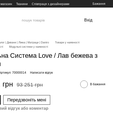
Бажання
 магазин
Тканини
Співпраця з дизайнерами
Вхід
лог | Дивани | Ліжка | Матраци | Daniro
Товари у наявності
сті
Модульні системи у наявності
на Система Love / Лав бежева з
и
Артикул: 70000014
Написати відгук
 грн
93 251 грн
В бажання
Передзвоніть мені
вий відгук або коментар