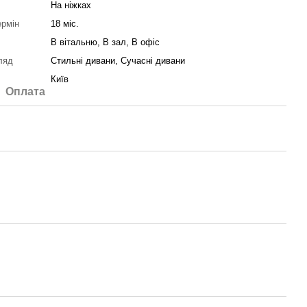
На ніжках
ермін
18 міс.
В вітальню, В зал, В офіс
ляд
Стильні дивани, Сучасні дивани
Київ
Оплата