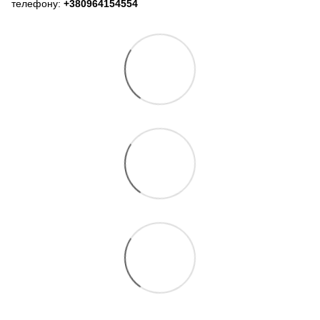
телефону:
+380964154554