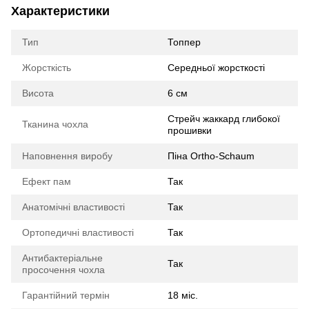
Характеристики
Тип
Топпер
Жорсткість
Середньої жорсткості
Висота
6 см
Стрейч жаккард глибокої
Тканина чохла
прошивки
Наповнення виробу
Піна Ortho-Schaum
Ефект пам
Так
Анатомічні властивості
Так
Ортопедичні властивості
Так
Антибактеріальне
Так
просочення чохла
Гарантійний термін
18 міс.