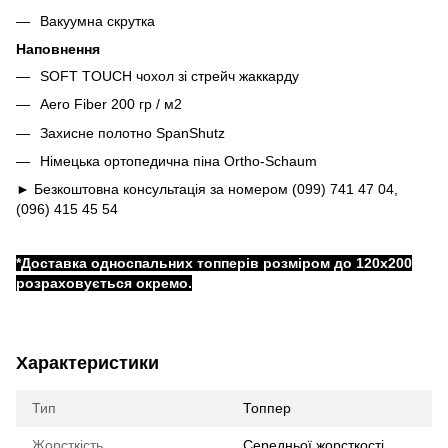
Вакуумна скрутка
Наповнення
SOFT TOUCH чохол зі стрейч жаккарду
Aero Fiber 200 гр / м2
Захисне полотно SpanShutz
Німецька ортопедична піна Ortho-Schaum
► Безкоштовна консультація за номером (099) 741 47 04,
(096) 415 45 54
*Доставка односпальних топперів розміром до 120x200
розраховується окремо.
Характеристики
Тип
Топпер
Жорсткість
Середньої жорсткості