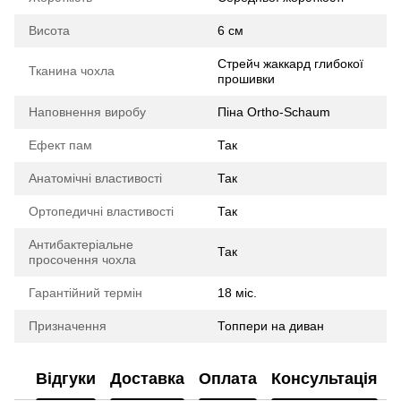
Висота
6 см
Стрейч жаккард глибокої
Тканина чохла
прошивки
Наповнення виробу
Піна Ortho-Schaum
Ефект пам
Так
Анатомічні властивості
Так
Ортопедичні властивості
Так
Антибактеріальне
Так
просочення чохла
Гарантійний термін
18 міс.
Призначення
Топпери на диван
Відгуки
Доставка
Оплата
Консультація