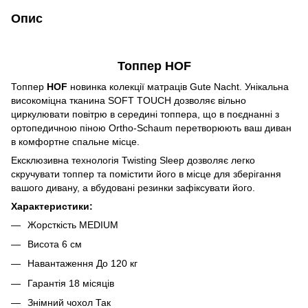
Опис
Топпер HOF
Топпер
HOF
новинка колекції матраців Gute Nacht. Унікальна
високоміцна тканина SOFT TOUCH дозволяє вільно
циркулювати повітрю в середині топпера, що в поєднанні з
ортопедичною піною Ortho-Schaum перетворюють ваш диван
в комфортне спальне місце.
Ексклюзивна технологія Twisting Sleep дозволяє легко
скручувати топпер та помістити його в місце для зберігання
вашого дивану, а вбудовані резинки зафіксувати його.
Характеристики:
Жорсткiсть MEDIUM
Висота 6 см
Навантаження До 120 кг
Гарантiя 18 місяців
Знімний чохол Так