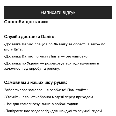
Написати відгук
Способи доставки:
Служба доставки Daniro:
-Доставка
Daniro
п
рацює по
Львову
та області, а також по
місту
Київ
.
-Доставка
Daniro
по місту
Львів
— Безкоштовно.
-Доставка по
Україні
— розраховується індивідуально в
залежності від виробу та регіону.
Самовивіз з наших шоу-румів:
Заберіть своє замовлення особисто! Пам'ятайте:
-Уточніть наявність обраної моделі перед приходом.
-Час для самовивозу: лише в робочі години.
-Повідомте нас заздалегідь для швидкої та зручної видачі.