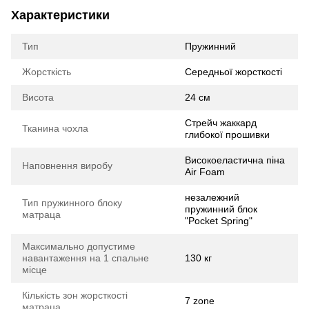
Характеристики
Тип
Пружинний
Жорсткість
Середньої жорсткості
Висота
24 см
Стрейч жаккард
Тканина чохла
глибокої прошивки
Високоеластична піна
Наповнення виробу
Air Foam
незалежний
Тип пружинного блоку
пружинний блок
матраца
"Pocket Spring"
Максимально допустиме
навантаження на 1 спальне
130 кг
місце
Кількість зон жорсткості
7 zone
матраца