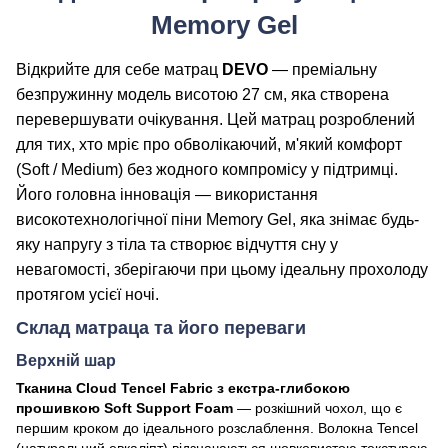
Memory Gel
Відкрийте для себе матрац
DEVO
— преміальну
безпружинну модель висотою 27 см, яка створена
перевершувати очікування. Цей матрац розроблений
для тих, хто мріє про обволікаючий, м'який комфорт
(Soft / Medium) без жодного компромісу у підтримці.
Його головна інновація — використання
високотехнологічної піни Memory Gel, яка знімає будь-
яку напругу з тіла та створює відчуття сну у
невагомості, зберігаючи при цьому ідеальну прохолоду
протягом усієї ночі.
Склад матраца та його переваги
Верхній шар
Тканина Cloud Tencel Fabric з екстра-глибокою
прошивкою Soft Support Foam
— розкішний чохол, що є
першим кроком до ідеального розслаблення. Волокна Tencel
(натуральний евкаліпт) відзначаються шовковистою текстурою