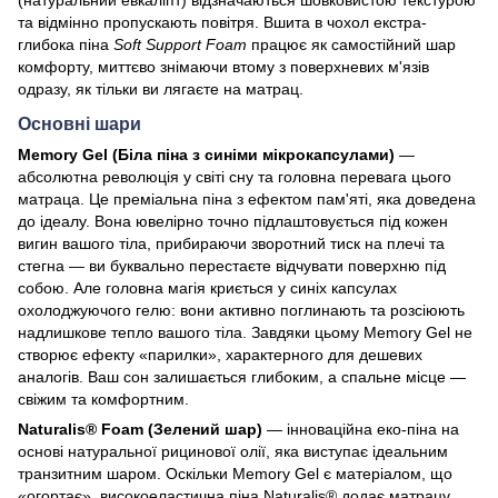
та відмінно пропускають повітря. Вшита в чохол екстра-
глибока піна
Soft Support Foam
працює як самостійний шар
комфорту, миттєво знімаючи втому з поверхневих м'язів
одразу, як тільки ви лягаєте на матрац.
Основні шари
Memory Gel (Біла піна з синіми мікрокапсулами)
—
абсолютна революція у світі сну та головна перевага цього
матраца. Це преміальна піна з ефектом пам'яті, яка доведена
до ідеалу. Вона ювелірно точно підлаштовується під кожен
вигин вашого тіла, прибираючи зворотний тиск на плечі та
стегна — ви буквально перестаєте відчувати поверхню під
собою. Але головна магія криється у синіх капсулах
охолоджуючого гелю: вони активно поглинають та розсіюють
надлишкове тепло вашого тіла. Завдяки цьому Memory Gel не
створює ефекту «парилки», характерного для дешевих
аналогів. Ваш сон залишається глибоким, а спальне місце —
свіжим та комфортним.
Naturalis® Foam (Зелений шар)
— інноваційна еко-піна на
основі натуральної рицинової олії, яка виступає ідеальним
транзитним шаром. Оскільки Memory Gel є матеріалом, що
«огортає», високоеластична піна Naturalis® додає матрацу