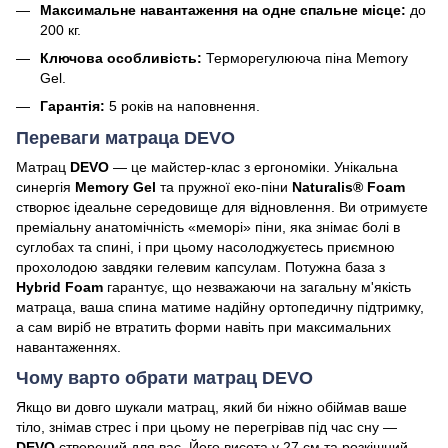
Максимальне навантаження на одне спальне місце:
до
200 кг.
Ключова особливість:
Терморегулююча піна Memory
Gel.
Гарантія:
5 років на наповнення.
Переваги матраца DEVO
Матрац
DEVO
— це майстер-клас з ергономіки. Унікальна
синергія
Memory Gel
та пружної еко-піни
Naturalis® Foam
створює ідеальне середовище для відновлення. Ви отримуєте
преміальну анатомічність «меморі» піни, яка знімає болі в
суглобах та спині, і при цьому насолоджуєтесь приємною
прохолодою завдяки гелевим капсулам. Потужна база з
Hybrid Foam
гарантує, що незважаючи на загальну м'якість
матраца, ваша спина матиме надійну ортопедичну підтримку,
а сам виріб не втратить форми навіть при максимальних
навантаженнях.
Чому варто обрати матрац DEVO
Якщо ви довго шукали матрац, який би ніжно обіймав ваше
тіло, знімав стрес і при цьому не перегрівав під час сну —
DEVO
створений для вас. Його висота у 27 см та розкішний