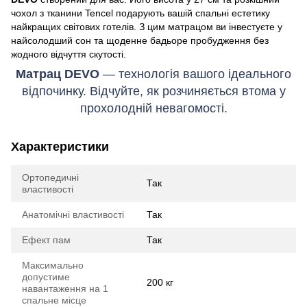
чохол з тканини Tencel подарують вашій спальні естетику
найкращих світових готелів. З цим матрацом ви інвестуєте у
найсолодший сон та щоденне бадьоре пробудження без
жодного відчуття скутості.
Матрац DEVO
— технологія вашого ідеального
відпочинку. Відчуйте, як розчиняється втома у
прохолодній невагомості.
Характеристики
Ортопедичні
Так
властивості
Анатомічні властивості
Так
Ефект пам
Так
Максимально
допустиме
200 кг
навантаження на 1
спальне місце