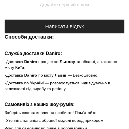
Додайте перший відгук
Написати відгук
Способи доставки:
Служба доставки Daniro:
-Доставка
Daniro
п
рацює по
Львову
та області, а також по
місту
Київ
.
-Доставка
Daniro
по місту
Львів
— Безкоштовно.
-Доставка по
Україні
— розраховується індивідуально в
залежності від виробу та регіону.
Самовивіз з наших шоу-румів:
Заберіть своє замовлення особисто! Пам'ятайте:
-Уточніть наявність обраної моделі перед приходом.
-Час для самовивозу: лише в робочі години.