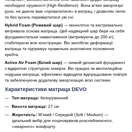
необхідної пружності (High Resilience). Вона м'яко амортизує
рухи, не даючи вам «провалитися» в матрац, і дозволяє легко
та без зусиль перевертатися уві сні.
Hybrid Foam (Рожевий шар)
— монолітна та екстремально
витривала основа матраца. Цей надміцний шар бере на себе
фундаментальне навантаження (витримуючи до 200 кг),
стабілізуючи всю конструкцію. Він запобігає деформації
матраца та підтримує правильне анатомічне положення
хребта.
Active Air Foam (Білий шар)
— нижній дихаючий фундамент
з відкритою структурою комірок. Він працює як вентиляційна
подушка матраца, ефективно відводячи відпрацьоване повітря
та забезпечуючи додаткову амортизацію всієї системи.
Характеристики матраца DEVO
Тип матраца:
безпружинний.
Висота матраца:
27 см.
Жорсткість:
М'який / Середній (Soft / Medium) —
ідеальний вибір для поціновувачів розслаблюючого,
«хмарного» комфорту.