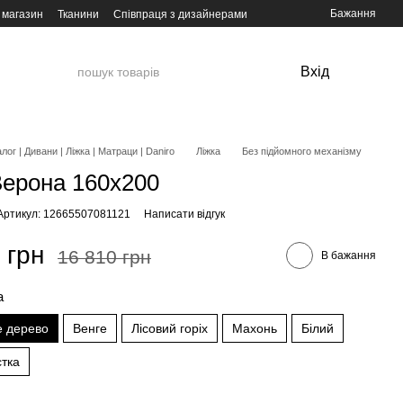
Бажання
 магазин
Тканини
Співпраця з дизайнерами
Вхід
лог | Дивани | Ліжка | Матраци | Daniro
Ліжка
Без підйомного механізму
Верона 160х200
Артикул: 12665507081121
Написати відгук
 грн
16 810 грн
В бажання
а
е дерево
Венге
Лісовий горіх
Махонь
Білий
стка
а