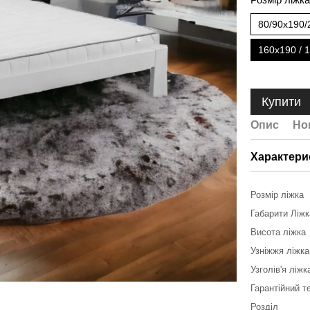
80/90x190/
160x190 / 
Купити
Опис
Но
Характери
Розмір ліжка
Габарити Ліж
Висота ліжка
Узніжжя ліжка
Узголів'я ліжк
Гарантійний т
Розділ