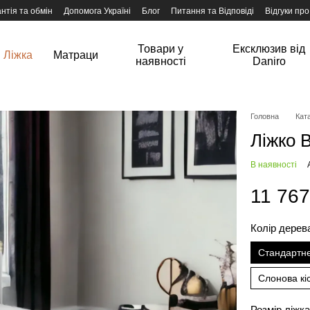
нтія та обмін
Допомога Україні
Блог
Питання та Відповіді
Відгуки про
Товари у
Ексклюзив від
Ліжка
Матраци
наявності
Daniro
Головна
Ката
Ліжко 
В наявності
11 767
Колір дерев
Стандартн
Слонова кі
Розмір ліжк