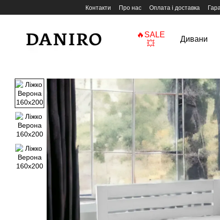
Перейти до основного контенту
Контакти
Про нас
Оплата і доставка
Гара
🔥SALE
Дивани
💥