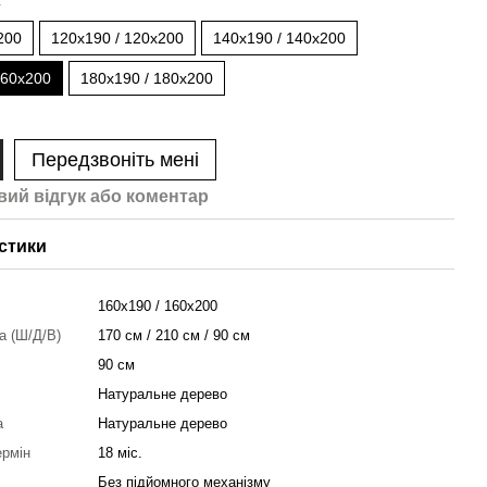
200
120x190 / 120x200
140x190 / 140x200
160x200
180x190 / 180x200
Передзвоніть мені
вий відгук або коментар
стики
160x190 / 160x200
ка (Ш/Д/В)
170 см / 210 см / 90 см
90 см
Натуральне дерево
а
Натуральне дерево
ермін
18 міс.
Без підйомного механізму