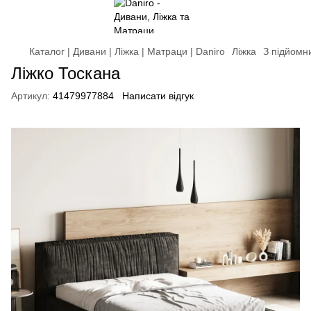
Каталог | Дивани | Ліжка | Матраци | Daniro
Ліжка
З підйомн
Ліжко Тоскана
Артикул:
41479977884
Написати відгук