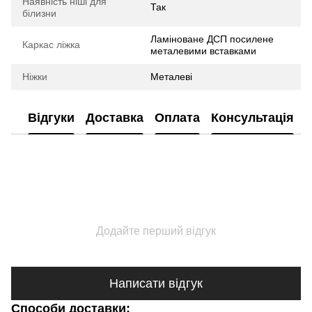
Наявність ніші для
Так
білизни
Ламіноване ДСП посилене
Каркас ліжка
металевими вставками
Ніжки
Металеві
Відгуки
Доставка
Оплата
Консультація
Додайте перший відгук
Написати відгук
Способи доставки: