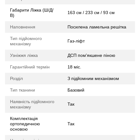
Габарити Ліжка (Ш/Д/
163 см / 233 см / 93 см
В)
Наповнення
Посилена ламельна решітка
Тип підйомного
Газ-ліфт
механізму
Узніжжя ліжка
ДСП пом'якшене піною
Гарантійний термін
18 міс.
Розділ
З підйомним механізмом
Тип тканини
Базовий
Наявність підйомного
Так
механізму
Комплектація
ортопедичною
Так
основою