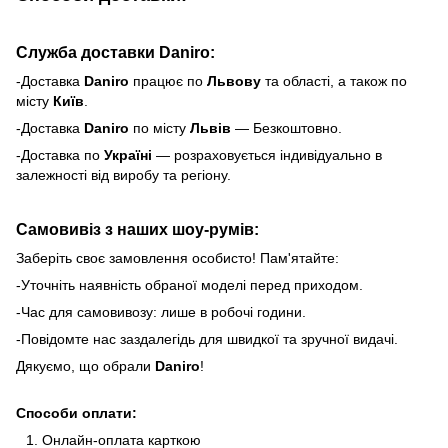
Служба доставки Daniro:
-Доставка
Daniro
п
рацює по
Львову
та області, а також по
місту
Київ
.
-Доставка
Daniro
по місту
Львів
— Безкоштовно.
-Доставка по
Україні
— розраховується індивідуально в
залежності від виробу та регіону.
Самовивіз з наших шоу-румів:
Заберіть своє замовлення особисто! Пам'ятайте:
-Уточніть наявність обраної моделі перед приходом.
-Час для самовивозу: лише в робочі години.
-Повідомте нас заздалегідь для швидкої та зручної видачі.
Дякуємо, що обрали
Daniro
!
Способи оплати:
Онлайн-оплата карткою