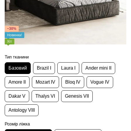
−30%
Новинка!
Хіт
Тип тканини
Базовий
Brazil I
Laura I
Ander mini II
Amore II
Mozart IV
Bloq IV
Vogue IV
Dakar V
Thalys VI
Genesis VII
Antology VIII
Розмір ліжка