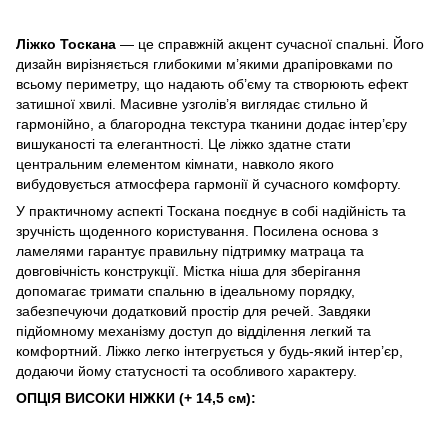
Ліжко Тоскана
— це справжній акцент сучасної спальні. Його
дизайн вирізняється глибокими м’якими драпіровками по
всьому периметру, що надають об’єму та створюють ефект
затишної хвилі. Масивне узголів’я виглядає стильно й
гармонійно, а благородна текстура тканини додає інтер’єру
вишуканості та елегантності. Це ліжко здатне стати
центральним елементом кімнати, навколо якого
вибудовується атмосфера гармонії й сучасного комфорту.
У
практичному аспекті Тоскана поєднує в собі надійність та
зручність щоденного користування. Посилена основа з
ламелями гарантує правильну підтримку матраца та
довговічність конструкції. Містка ніша для зберігання
допомагає тримати спальню в ідеальному порядку,
забезпечуючи додатковий простір для речей. Завдяки
підйомному механізму доступ до відділення легкий та
комфортний. Ліжко легко інтегрується у будь-який інтер’єр,
додаючи йому статусності та особливого характеру.
ОПЦІЯ ВИСОКИ НІЖКИ (+ 14,5 см):