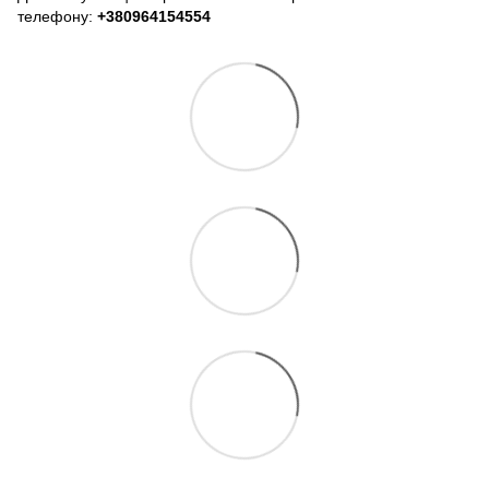
телефону:
+380964154554