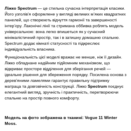
Ліжко Spectrum
— це стильна сучасна інтерпретація класики.
Його узголів’я оформлене у вигляді великих м’яких квадратних
панелей, що створюють відчуття гармонії та завершеності
інтер’єру. Лаконічні лінії та стримана оббивка роблять модель
універсальною: вона легко впишеться як у сучасний
мінімалістичний простір, так і в затишну домашню спальню.
Spectrum додає кімнаті статусності та підкреслює
індивідуальність власника.
Функціональність цієї моделі вражає не менше, ніж її дизайн.
Ліжко обладнане надійним підйомним механізмом, що
відкриває просторе відділення для зберігання речей —
ідеальне рішення для збереження порядку. Посилена основа з
дерев’яними ламелями гарантує правильну підтримку
матраца та довговічність конструкції. Ліжко
Spectrum
поєднує
елегантний вигляд, зручність і практичність, перетворюючи
спальню на простір повного комфорту.
Модель на фото зображена в тканині: Vogue 11 Winter
Moss.