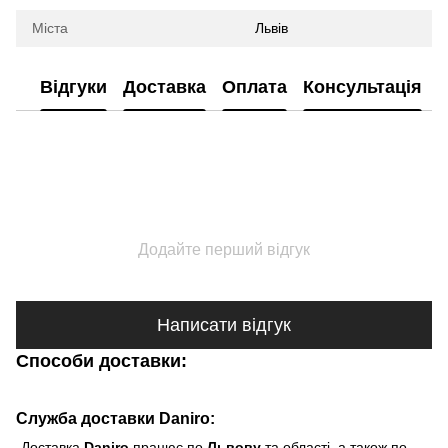
Міста
Львів
Відгуки
Доставка
Оплата
Консультація
Додайте перший відгук
Написати відгук
Способи доставки:
Служба доставки Daniro:
-Доставка
Daniro
п
рацює по
Львову
та області, а також по