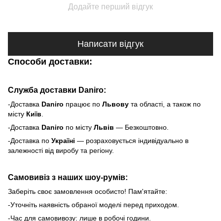
Додайте перший відгук
Написати відгук
Способи доставки:
Служба доставки Daniro:
-Доставка
Daniro
п
рацює по
Львову
та області, а також по
місту
Київ
.
-Доставка
Daniro
по місту
Львів
— Безкоштовно.
-Доставка по
Україні
— розраховується індивідуально в
залежності від виробу та регіону.
Самовивіз з наших шоу-румів:
Заберіть своє замовлення особисто! Пам'ятайте:
-Уточніть наявність обраної моделі перед приходом.
-Час для самовивозу: лише в робочі години.