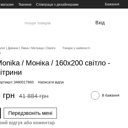
Бажання
 магазин
Тканини
Співпраця з дизайнерами
Вхід
лог | Дивани | Ліжка | Матраци | Daniro
Товари у наявності
і
onika / Моніка / 160х200 світло -
вітрини
Артикул: 3480017860
Написати відгук
 грн
41 884 грн
В бажання
Передзвоніть мені
вий відгук або коментар