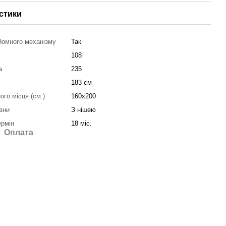
стики
йомного механізму
Так
108
а
235
183 см
ого місця (см.)
160х200
зни
З нішею
ермін
18 міс.
Оплата