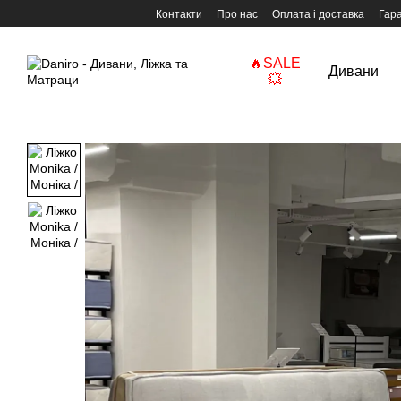
Перейти до основного контенту
Контакти
Про нас
Оплата і доставка
Гара
🔥SALE
Дивани
💥