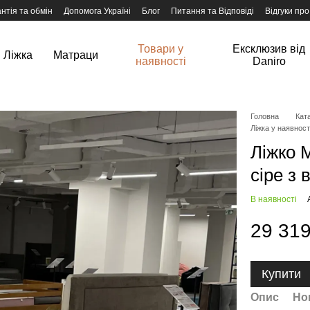
нтія та обмін
Допомога Україні
Блог
Питання та Відповіді
Відгуки про
Товари у
Ексклюзив від
Ліжка
Матраци
наявності
Daniro
Головна
Ката
Ліжка у наявност
Ліжко M
сіре з 
В наявності
29 319
Купити
Опис
Но