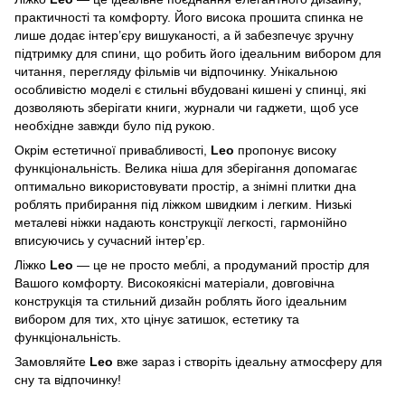
практичності та комфорту. Його висока прошита спинка не
лише додає інтер’єру вишуканості, а й забезпечує зручну
підтримку для спини, що робить його ідеальним вибором для
читання, перегляду фільмів чи відпочинку. Унікальною
особливістю моделі є стильні вбудовані кишені у спинці, які
дозволяють зберігати книги, журнали чи гаджети, щоб усе
необхідне завжди було під рукою.
Окрім естетичної привабливості,
Leo
пропонує високу
функціональність. Велика ніша для зберігання допомагає
оптимально використовувати простір, а знімні плитки дна
роблять прибирання під ліжком швидким і легким. Низькі
металеві ніжки надають конструкції легкості, гармонійно
вписуючись у сучасний інтер’єр.
Ліжко
Leo
— це не просто меблі, а продуманий простір для
Вашого комфорту. Високоякісні матеріали, довговічна
конструкція та стильний дизайн роблять його ідеальним
вибором для тих, хто цінує затишок, естетику та
функціональність.
Замовляйте
Leo
вже зараз і створіть ідеальну атмосферу для
сну та відпочинку!