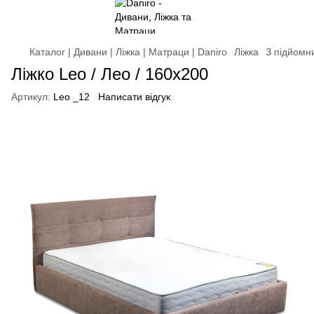
Каталог | Дивани | Ліжка | Матраци | Daniro
Ліжка
З підйомн
Ліжко Leo / Лео / 160х200
Артикул:
Leo _12
Написати відгук