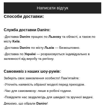
Написати відгук
Способи доставки:
Служба доставки Daniro:
-Доставка
Daniro
п
рацює по
Львову
та області, а також по
місту
Київ
.
-Доставка
Daniro
по місту
Львів
— Безкоштовно.
-Доставка по
Україні
— розраховується індивідуально в
залежності від виробу та регіону.
Самовивіз з наших шоу-румів:
Заберіть своє замовлення особисто! Пам'ятайте:
-Уточніть наявність обраної моделі перед приходом.
-Час для самовивозу: лише в робочі години.
-Повідомте нас заздалегідь для швидкої та зручної видачі.
Дякуємо, що обрали
Daniro
!