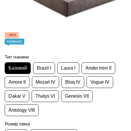
−30%
Новинка!
Тип тканини
Базовий
Brazil I
Laura I
Ander mini II
Amore II
Mozart IV
Bloq IV
Vogue IV
Dakar V
Thalys VI
Genesis VII
Antology VIII
Розмір ліжка