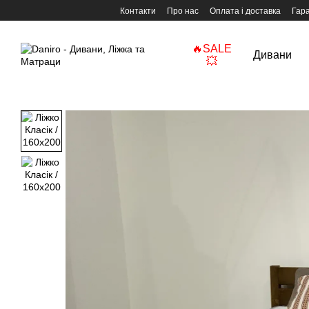
Перейти до основного контенту
Контакти
Про нас
Оплата і доставка
Гара
🔥SALE
Дивани
💥