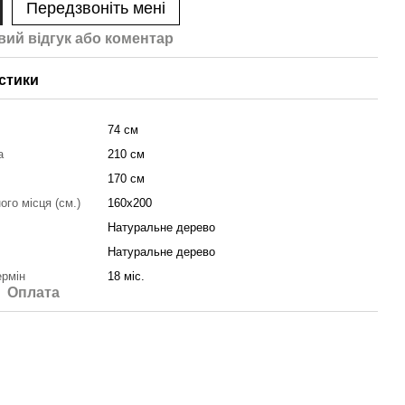
Передзвоніть мені
вий відгук або коментар
стики
74 см
а
210 см
170 см
ого місця (см.)
160х200
Натуральне дерево
Натуральне дерево
ермін
18 міс.
Оплата