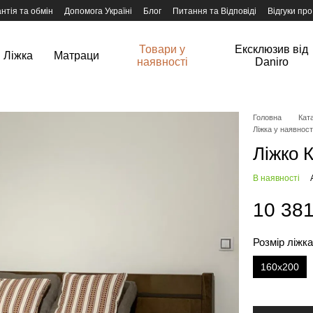
нтія та обмін
Допомога Україні
Блог
Питання та Відповіді
Відгуки про
Товари у
Ексклюзив від
Ліжка
Матраци
наявності
Daniro
Головна
Ката
Ліжка у наявност
Ліжко К
В наявності
10 381
Розмір ліжк
160x200