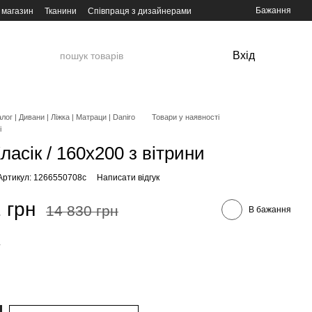
Бажання
 магазин
Тканини
Співпраця з дизайнерами
Вхід
лог | Дивани | Ліжка | Матраци | Daniro
Товари у наявності
і
ласік / 160х200 з вітрини
Артикул: 1266550708с
Написати відгук
 грн
14 830 грн
В бажання
а