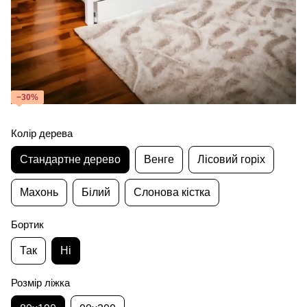
−30%
Колір дерева
Стандартне дерево
Венге
Лісовий горіх
Махонь
Білий
Слонова кістка
Бортик
Так
Ні
Розмір ліжка