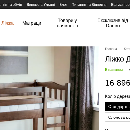
нтія та обмін
Допомога Україні
Блог
Питання та Відповіді
Відгуки про
Товари у
Ексклюзив від
Ліжка
Матраци
наявності
Daniro
Головна
Ката
Ліжко 
В наявності
16 896
Колір дерев
Стандартн
Слонова кі