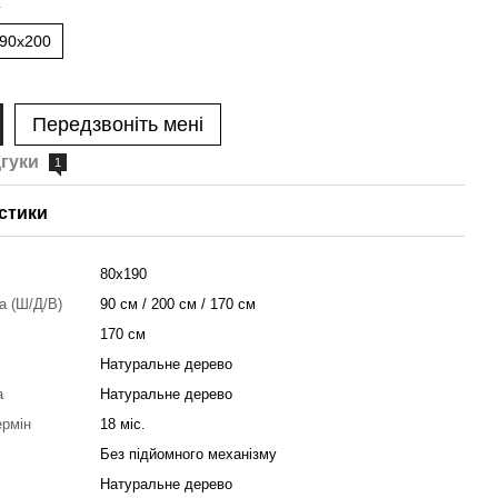
а
90x200
Передзвоніть мені
дгуки
1
стики
80x190
ка (Ш/Д/В)
90 см / 200 см / 170 см
170 см
Натуральне дерево
а
Натуральне дерево
ермін
18 міс.
Без підйомного механізму
Натуральне дерево