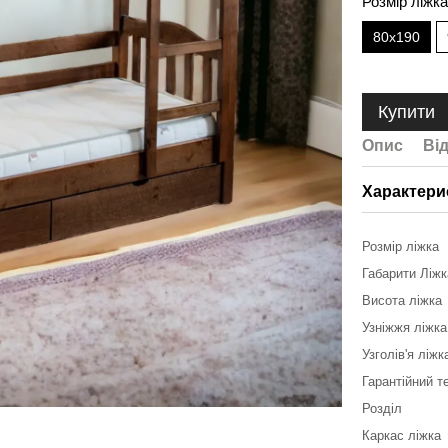
Розмір ліжк
80x190
Купити
Опис
Ві
Характери
Розмір ліжка
Габарити Ліж
Висота ліжка
Узніжжя ліжка
Узголів'я ліжк
Гарантійний т
Розділ
Каркас ліжка