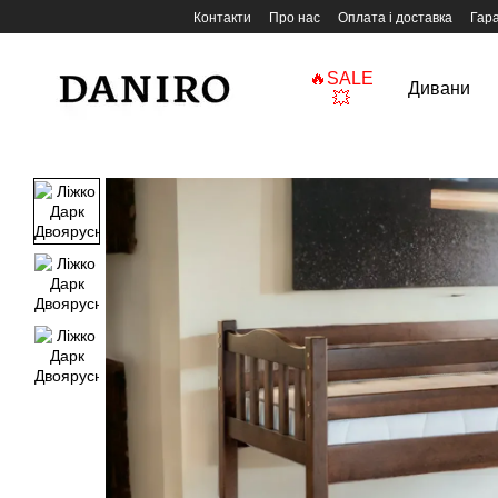
Перейти до основного контенту
Контакти
Про нас
Оплата і доставка
Гара
🔥SALE
Дивани
💥