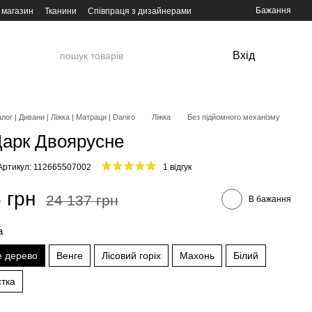
Бажання
 магазин
Тканини
Співпраця з дизайнерами
Вхід
лог | Дивани | Ліжка | Матраци | Daniro
Ліжка
Без підйомного механізму
Дарк Двоярусне
Артикул: 112665507002
1 відгук
 грн
24 137 грн
В бажання
а
е дерево
Венге
Лісовий горіх
Махонь
Білий
стка