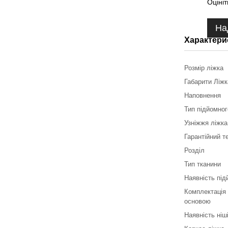
Оцініт
На
Характери
Розмір ліжка
Габарити Ліж
Наповнення
Тип підйомног
Узніжжя ліжка
Гарантійний т
Розділ
Тип тканини
Наявність під
Комплектація
основою
Наявність ніш