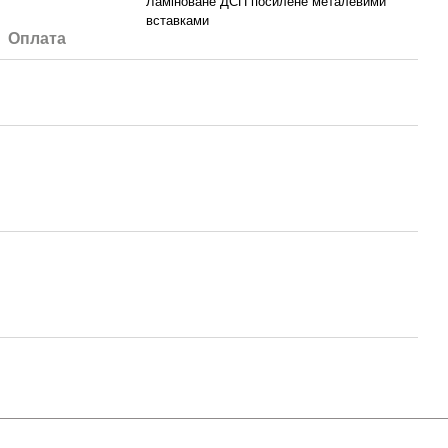
Ламіноване ДСП посилене металевими
вставками
Оплата