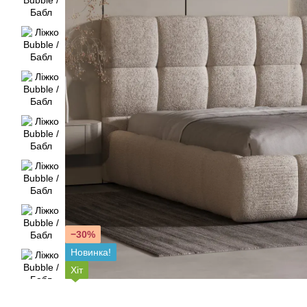
−30%
Новинка!
Хіт