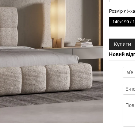
Розмір ліжк
140x190 / 
Купити
Новий від