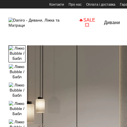
Перейти до основного контенту
Контакти
Про нас
Оплата і доставка
Гара
🔥SALE
Дивани
💥