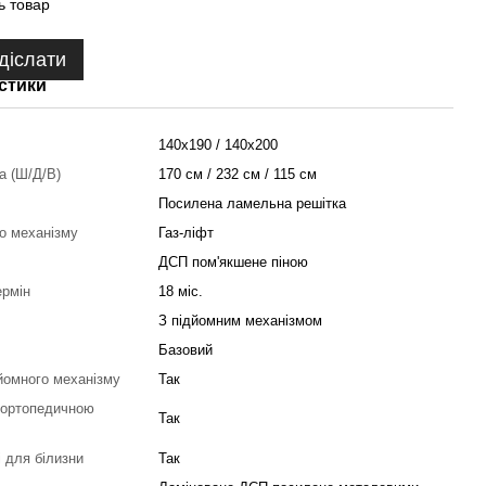
ь товар
діслати
стики
140x190 / 140x200
ка (Ш/Д/В)
170 см / 232 см / 115 см
Посилена ламельна решітка
о механізму
Газ-ліфт
ДСП пом'якшене піною
ермін
18 міс.
З підйомним механізмом
Базовий
йомного механізму
Так
 ортопедичною
Так
і для білизни
Так