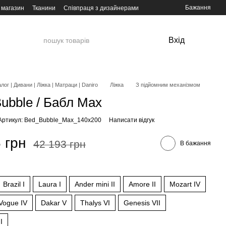
Бажання
 магазин
Тканини
Співпраця з дизайнерами
Вхід
лог | Дивани | Ліжка | Матраци | Daniro
Ліжка
З підйомним механізмом
Bubble / Бабл Max
Артикул: Bed_Bubble_Max_140х200
Написати відгук
 грн
42 193 грн
В бажання
Brazil I
Laura I
Ander mini II
Amore II
Mozart IV
Vogue IV
Dakar V
Thalys VI
Genesis VII
I