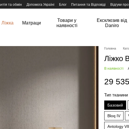
нтія та обмін
Допомога Україні
Блог
Питання та Відповіді
Відгуки про
Товари у
Ексклюзив від
Ліжка
Матраци
наявності
Daniro
Головна
Ката
Ліжко 
В наявності
29 535
Тип тканини
Базовий
Bloq IV
Antology VII