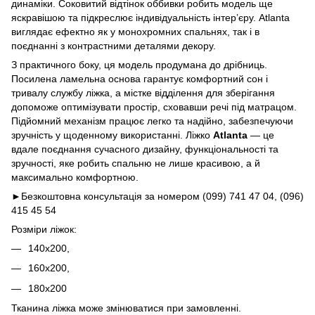
динаміки. Соковитий відтінок оббивки робить модель ще
яскравішою та підкреслює індивідуальність інтер’єру. Atlanta
виглядає ефектно як у монохромних спальнях, так і в
поєднанні з контрастними деталями декору.
З практичного боку, ця модель продумана до дрібниць.
Посилена ламельна основа гарантує комфортний сон і
тривалу службу ліжка, а містке відділення для зберігання
допоможе оптимізувати простір, сховавши речі під матрацом.
Підйомний механізм працює легко та надійно, забезпечуючи
зручність у щоденному використанні. Ліжко
Atlanta
— це
вдале поєднання сучасного дизайну, функціональності та
зручності, яке робить спальню не лише красивою, а й
максимально комфортною.
►Безкоштовна консультація за номером (099) 741 47 04, (096)
415 45 54
Розміри ліжок:
140х200,
160х200,
180х200
Тканина ліжка може змінюватися при замовленні.