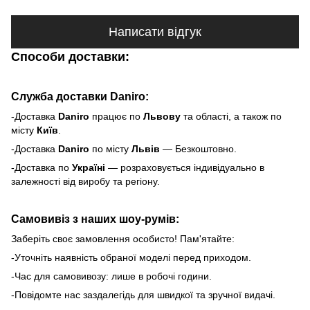
Написати відгук
Способи доставки:
Служба доставки Daniro:
-Доставка
Daniro
п
рацює по
Львову
та області, а також по
місту
Київ
.
-Доставка
Daniro
по місту
Львів
— Безкоштовно.
-Доставка по
Україні
— розраховується індивідуально в
залежності від виробу та регіону.
Самовивіз з наших шоу-румів:
Заберіть своє замовлення особисто! Пам'ятайте:
-Уточніть наявність обраної моделі перед приходом.
-Час для самовивозу: лише в робочі години.
-Повідомте нас заздалегідь для швидкої та зручної видачі.