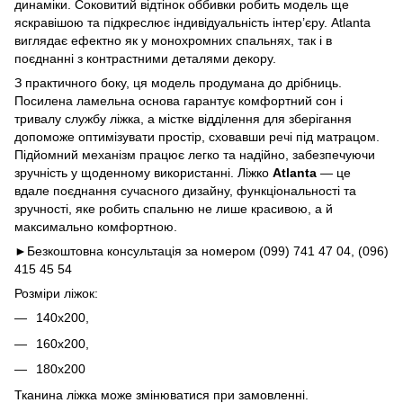
динаміки. Соковитий відтінок оббивки робить модель ще
яскравішою та підкреслює індивідуальність інтер’єру. Atlanta
виглядає ефектно як у монохромних спальнях, так і в
поєднанні з контрастними деталями декору.
З практичного боку, ця модель продумана до дрібниць.
Посилена ламельна основа гарантує комфортний сон і
тривалу службу ліжка, а містке відділення для зберігання
допоможе оптимізувати простір, сховавши речі під матрацом.
Підйомний механізм працює легко та надійно, забезпечуючи
зручність у щоденному використанні. Ліжко
Atlanta
— це
вдале поєднання сучасного дизайну, функціональності та
зручності, яке робить спальню не лише красивою, а й
максимально комфортною.
►Безкоштовна консультація за номером (099) 741 47 04, (096)
415 45 54
Розміри ліжок:
140х200,
160х200,
180х200
Тканина ліжка може змінюватися при замовленні.