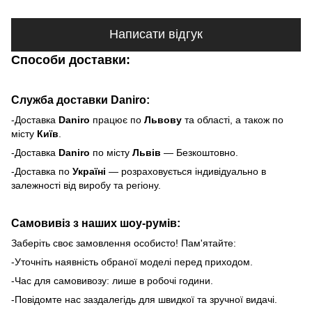
Написати відгук
Способи доставки:
Служба доставки Daniro:
-Доставка
Daniro
п
рацює по
Львову
та області, а також по
місту
Київ
.
-Доставка
Daniro
по місту
Львів
— Безкоштовно.
-Доставка по
Україні
— розраховується індивідуально в
залежності від виробу та регіону.
Самовивіз з наших шоу-румів:
Заберіть своє замовлення особисто! Пам'ятайте:
-Уточніть наявність обраної моделі перед приходом.
-Час для самовивозу: лише в робочі години.
-Повідомте нас заздалегідь для швидкої та зручної видачі.