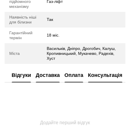
підйомного
Газ-ліфт
механізму
Наявність ніші
Так
для білизни
Гарантійний
18 міс.
термін
Васильків, Дніпро, Дрогобич, Калуш,
Міста
Кропивницький, Мукачево, Радехів,
Хуст
Відгуки
Доставка
Оплата
Консультація
Додайте перший відгук