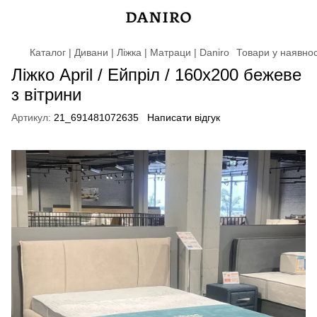
Каталог | Дивани | Ліжка | Матраци | Daniro
Товари у наявнос
Ліжко April / Ейпріл / 160х200 бежеве
з вітрини
Артикул:
21_691481072635
Написати відгук