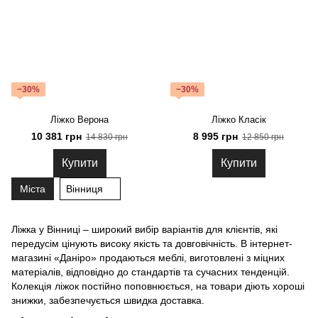
−30%
−30%
Ліжко Верона
Ліжко Класік
10 381 грн
8 995 грн
14 830 грн
12 850 грн
Купити
Купити
Міста
Вінниця
Ліжка у Вінниці – широкий вибір варіантів для клієнтів, які
передусім цінують високу якість та довговічність. В інтернет-
магазині «Даніро» продаються меблі, виготовлені з міцних
матеріалів, відповідно до стандартів та сучасних тенденцій.
Колекція ліжок постійно поповнюється, на товари діють хороші
знижки, забезпечується швидка доставка.