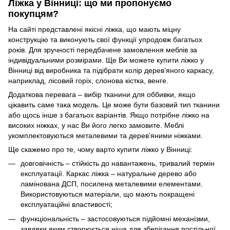
Ліжка у Вінниці: що ми пропонуємо
покупцям?
На сайті представлені
якісні ліжка
, що мають міцну
конструкцію та виконують свої функції упродовж багатьох
років. Для зручності передбачене замовлення меблів за
індивідуальними розмірами. Ще Ви можете купити ліжко у
Вінниці від виробника та підібрати колір дерев’яного каркасу,
наприклад, лісовий горіх, слонова кістка, венге.
Додаткова перевага – вибір тканини для оббивки, якщо
цікавить саме така модель. Це може бути базовий тип тканини
або щось інше з багатьох варіантів. Якщо потрібне ліжко на
високих ніжках, у нас Ви його легко замовите. Меблі
укомплектовуються металевими та дерев’яними ніжками.
Ще скажемо про те, чому варто купити ліжко у Вінниці:
довговічність – стійкість до навантажень, тривалий термін
експлуатації. Каркас ліжка – натуральне дерево або
ламінована ДСП, посилена металевими елементами.
Використовуються матеріали, що мають покращені
експлуатаційні властивості;
функціональність – застосовуються підйомні механізми,
завдяки яким створюється ніша для зберігання постільної