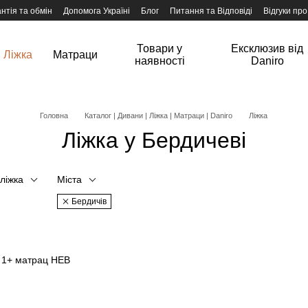
нтія та обмін
Допомога Україні
Блог
Питання та Відповіді
Відгуки про
Товари у
Ексклюзив від
Ліжка
Матраци
наявності
Daniro
Головна
Каталог | Дивани | Ліжка | Матраци | Daniro
Ліжка
Ліжка у Бердичеві
 ліжка
Міста
Бердичів