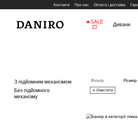
Перейти до основного контенту
Контакти
Про нас
Оплата і доставка
Гара
🔥SALE
Дивани
💥
Фільтр
Розмір
З підйомним механізмом
Без підйомного
Очистити
механізму