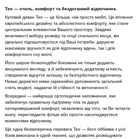
Teo — стиль, комфорт та бездоганний відпочинок.
Кутовий диван Teo — це більше, ніж просто меблі. Це втілення
європейського дизайну та абсолютного комфорту, яке стане
центральним елементом Вашого простору. Завдяки
можливості вибору розміру та опції спального місця, він
ідеально підлаштовується під Ваші потреби, даруючи
максимум зручності як для відпочинку вдень, так і для
комфортного сну вночі.
Його широкі бочкоподібні боковини не тільки додають
вишуканого вигляду, а й забезпечують додаткову м’якість,
створюючи відчуття затишку та безтурботного відпочинку.
Низькі дерев’яні ніжки гармонійно доповнюють загальний
стиль моделі, надаючи їй стійкості та витонченості.
Всередині — найкраще ортопедичне наповнення, яке
забезпечує правильну підтримку тіла та дарує
неперевершений комфорт, незалежно від того, чи Ви читаєте
книгу, переглядаєте фільм або просто насолоджуєтеся
моментами відпочинку.
Ще одна беззаперечна перевага Teo — його оббивка з усіх
боків виконана в одній тканині, що дозволяє розміщувати