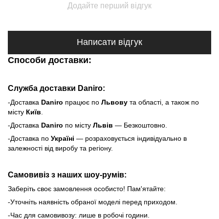
Додайте перший відгук
Написати відгук
Способи доставки:
Служба доставки Daniro:
-Доставка
Daniro
п
рацює по
Львову
та області, а також по
місту
Київ
.
-Доставка
Daniro
по місту
Львів
— Безкоштовно.
-Доставка по
Україні
— розраховується індивідуально в
залежності від виробу та регіону.
Самовивіз з наших шоу-румів:
Заберіть своє замовлення особисто! Пам'ятайте:
-Уточніть наявність обраної моделі перед приходом.
-Час для самовивозу: лише в робочі години.