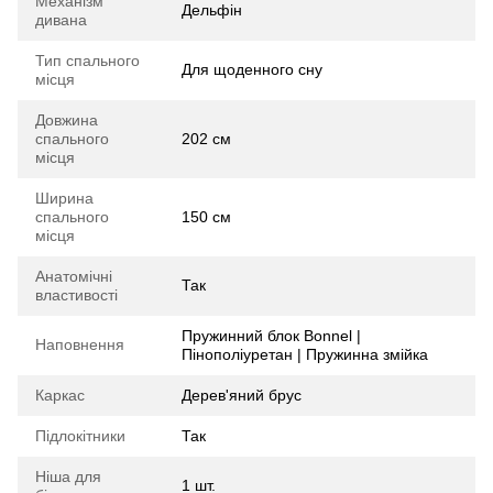
Механізм
Дельфін
дивана
Тип спального
Для щоденного сну
місця
Довжина
спального
202 см
місця
Ширина
спального
150 см
місця
Анатомічні
Так
властивості
Пружинний блок Bonnel |
Наповнення
Пінополіуретан | Пружинна змійка
Каркас
Дерев'яний брус
Підлокітники
Так
Ніша для
1 шт.