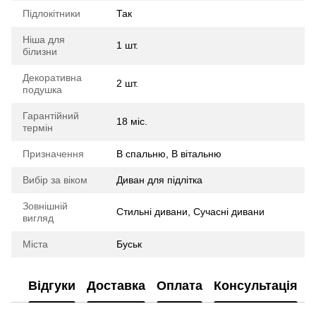
Підлокітники
Так
Ніша для
1 шт.
білизни
Декоративна
2 шт.
подушка
Гарантійний
18 міс.
термін
Призначення
В спальню, В вітальню
Вибір за віком
Диван для підлітка
Зовнішній
Стильні дивани, Сучасні дивани
вигляд
Міста
Буськ
Відгуки
Доставка
Оплата
Консультація