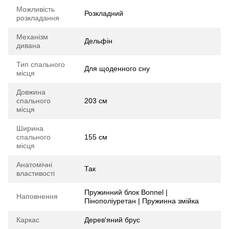
Можливість
Розкладний
розкладання
Механізм
Дельфін
дивана
Тип спального
Для щоденного сну
місця
Довжина
спального
203 см
місця
Ширина
спального
155 см
місця
Анатомічні
Так
властивості
Пружинний блок Bonnel |
Наповнення
Пінополіуретан | Пружинна змійка
Каркас
Дерев'яний брус