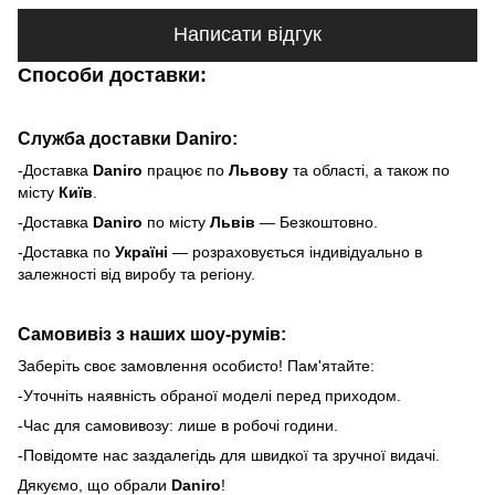
Написати відгук
Способи доставки:
Служба доставки Daniro:
-Доставка
Daniro
п
рацює по
Львову
та області, а також по
місту
Київ
.
-Доставка
Daniro
по місту
Львів
— Безкоштовно.
-Доставка по
Україні
— розраховується індивідуально в
залежності від виробу та регіону.
Самовивіз з наших шоу-румів:
Заберіть своє замовлення особисто! Пам'ятайте:
-Уточніть наявність обраної моделі перед приходом.
-Час для самовивозу: лише в робочі години.
-Повідомте нас заздалегідь для швидкої та зручної видачі.
Дякуємо, що обрали
Daniro
!