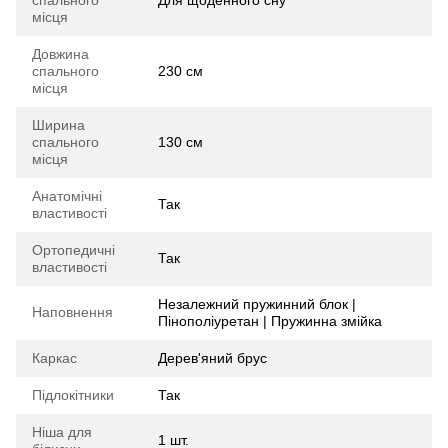
місця
Довжина
спального
230 см
місця
Ширина
спального
130 см
місця
Анатомічні
Так
властивості
Ортопедичні
Так
властивості
Незалежний пружинний блок |
Наповнення
Пінополіуретан | Пружинна змійка
Каркас
Дерев'яний брус
Підлокітники
Так
Ніша для
1 шт.