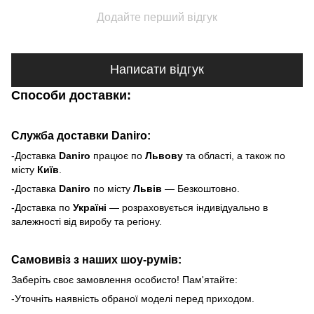
Додайте перший відгук
Написати відгук
Способи доставки:
Служба доставки Daniro:
-Доставка
Daniro
п
рацює по
Львову
та області, а також по
місту
Київ
.
-Доставка
Daniro
по місту
Львів
— Безкоштовно.
-Доставка по
Україні
— розраховується індивідуально в
залежності від виробу та регіону.
Самовивіз з наших шоу-румів:
Заберіть своє замовлення особисто! Пам'ятайте:
-Уточніть наявність обраної моделі перед приходом.