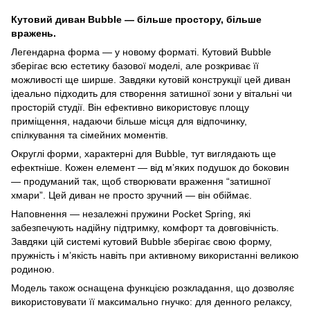
Кутовий диван Bubble — більше простору, більше
вражень.
Легендарна форма — у новому форматі. Кутовий Bubble
зберігає всю естетику базової моделі, але розкриває її
можливості ще ширше. Завдяки кутовій конструкції цей диван
ідеально підходить для створення затишної зони у вітальні чи
просторій студії. Він ефективно використовує площу
приміщення, надаючи більше місця для відпочинку,
спілкування та сімейних моментів.
Округлі форми, характерні для Bubble, тут виглядають ще
ефектніше. Кожен елемент — від м’яких подушок до боковин
— продуманий так, щоб створювати враження “затишної
хмари”. Цей диван не просто зручний — він обіймає.
Наповнення — незалежні пружини Pocket Spring, які
забезпечують надійну підтримку, комфорт та довговічність.
Завдяки цій системі кутовий Bubble зберігає свою форму,
пружність і м’якість навіть при активному використанні великою
родиною.
Модель також оснащена функцією розкладання, що дозволяє
використовувати її максимально гнучко: для денного релаксу,