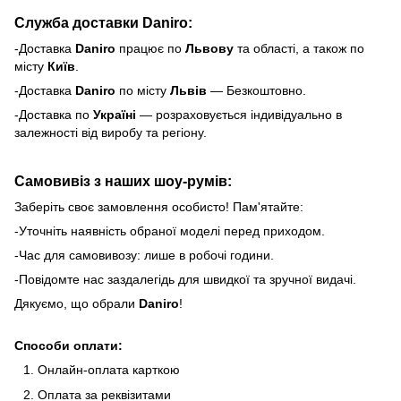
Служба доставки Daniro:
-Доставка
Daniro
п
рацює по
Львову
та області, а також по
місту
Київ
.
-Доставка
Daniro
по місту
Львів
— Безкоштовно.
-Доставка по
Україні
— розраховується індивідуально в
залежності від виробу та регіону.
Самовивіз з наших шоу-румів:
Заберіть своє замовлення особисто! Пам'ятайте:
-Уточніть наявність обраної моделі перед приходом.
-Час для самовивозу: лише в робочі години.
-Повідомте нас заздалегідь для швидкої та зручної видачі.
Дякуємо, що обрали
Daniro
!
Способи оплати:
Онлайн-оплата карткою
Оплата за реквізитами