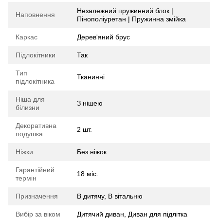
Незалежний пружинний блок |
Наповнення
Пінополіуретан | Пружинна змійка
Каркас
Дерев'яний брус
Підлокітники
Так
Тип
Тканинні
підлокітника
Ніша для
З нішею
білизни
Декоративна
2 шт.
подушка
Ніжки
Без ніжок
Гарантійний
18 міс.
термін
Призначення
В дитячу, В вітальню
Вибір за віком
Дитячий диван, Диван для підлітка