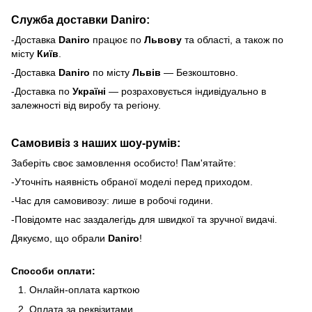
Служба доставки Daniro:
-Доставка
Daniro
п
рацює по
Львову
та області, а також по
місту
Київ
.
-Доставка
Daniro
по місту
Львів
— Безкоштовно.
-Доставка по
Україні
— розраховується індивідуально в
залежності від виробу та регіону.
Самовивіз з наших шоу-румів:
Заберіть своє замовлення особисто! Пам'ятайте:
-Уточніть наявність обраної моделі перед приходом.
-Час для самовивозу: лише в робочі години.
-Повідомте нас заздалегідь для швидкої та зручної видачі.
Дякуємо, що обрали
Daniro
!
Способи оплати:
Онлайн-оплата карткою
Оплата за реквізитами