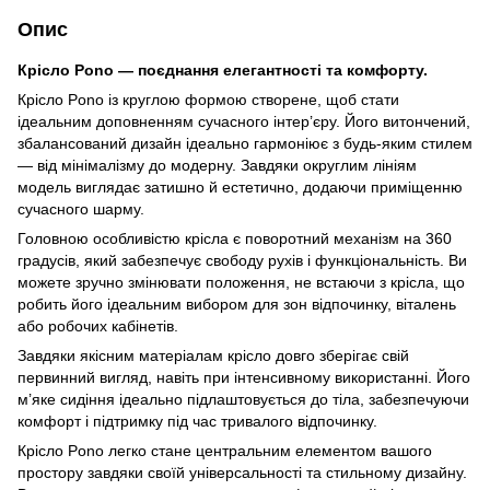
Опис
Крісло Pono — поєднання елегантності та комфорту.
Крісло Pono із круглою формою створене, щоб стати
ідеальним доповненням сучасного інтер’єру. Його витончений,
збалансований дизайн ідеально гармоніює з будь-яким стилем
— від мінімалізму до модерну. Завдяки округлим лініям
модель виглядає затишно й естетично, додаючи приміщенню
сучасного шарму.
Головною особливістю крісла є поворотний механізм на 360
градусів, який забезпечує свободу рухів і функціональність. Ви
можете зручно змінювати положення, не встаючи з крісла, що
робить його ідеальним вибором для зон відпочинку, віталень
або робочих кабінетів.
Завдяки якісним матеріалам крісло довго зберігає свій
первинний вигляд, навіть при інтенсивному використанні. Його
м’яке сидіння ідеально підлаштовується до тіла, забезпечуючи
комфорт і підтримку під час тривалого відпочинку.
Крісло Pono легко стане центральним елементом вашого
простору завдяки своїй універсальності та стильному дизайну.