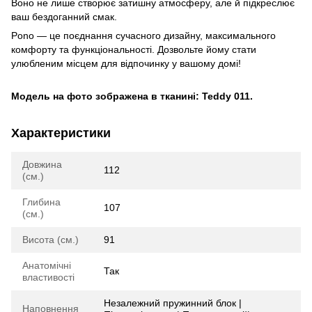
Воно не лише створює затишну атмосферу, але й підкреслює
ваш бездоганний смак.
Pono — це поєднання сучасного дизайну, максимального
комфорту та функціональності. Дозвольте йому стати
улюбленим місцем для відпочинку у вашому домі!
Модель на фото зображена в тканині: Teddy 011.
Характеристики
Довжина
112
(см.)
Глибина
107
(см.)
Висота (см.)
91
Анатомічні
Так
властивості
Незалежний пружинний блок |
Наповнення