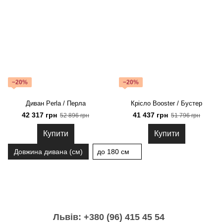
−20%
−20%
Диван Perla / Перла
Крісло Booster / Бустер
42 317 грн
41 437 грн
52 896 грн
51 796 грн
Купити
Купити
Довжина дивана (см)
до 180 см
Львів: +380 (96) 415 45 54