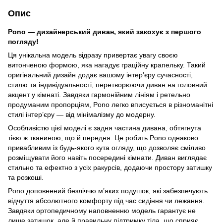
Опис
Pono — дизайнерський диван, який закохує з першого
погляду!
Ця унікальна модель відразу привертає увагу своєю
витонченою формою, яка нагадує граційну крапельку. Такий
оригінальний дизайн додає вашому інтер’єру сучасності,
стилю та індивідуальності, перетворюючи диван на головний
акцент у кімнаті. Завдяки гармонійним лініям і ретельно
продуманим пропорціям, Pono легко вписується в різноманітні
стилі інтер’єру — від мінімалізму до модерну.
Особливістю цієї моделі є задня частина дивана, обтягнута
тією ж тканиною, що й передня. Це робить Pono однаково
привабливим із будь-якого кута огляду, що дозволяє сміливо
розміщувати його навіть посередині кімнати. Диван виглядає
стильно та ефектно з усіх ракурсів, додаючи простору затишку
та розкоші.
Pono доповнений безліччю м’яких подушок, які забезпечують
відчуття абсолютного комфорту під час сидіння чи лежання.
Завдяки ортопедичному наповненню модель гарантує не
лише затишок, але й правильну підтримку тіла, що сприяє