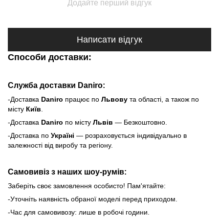
Додайте перший відгук
Написати відгук
Способи доставки:
Служба доставки Daniro:
-Доставка
Daniro
п
рацює по
Львову
та області, а також по
місту
Київ
.
-Доставка
Daniro
по місту
Львів
— Безкоштовно.
-Доставка по
Україні
— розраховується індивідуально в
залежності від виробу та регіону.
Самовивіз з наших шоу-румів:
Заберіть своє замовлення особисто! Пам'ятайте:
-Уточніть наявність обраної моделі перед приходом.
-Час для самовивозу: лише в робочі години.