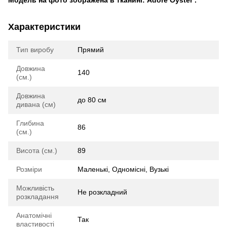
Модель на фото зображена в тканині: Adore Oyster .
Характеристики
Тип виробу
Прямий
Довжина
140
(см.)
Довжина
до 80 см
дивана (см)
Глибина
86
(см.)
Висота (см.)
89
Розміри
Маленькі, Одномісні, Вузькі
Можливість
Не розкладний
розкладання
Анатомічні
Так
властивості