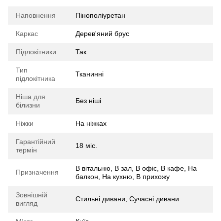
Наповнення
Пінополіуретан
Каркас
Дерев'яний брус
Підлокітники
Так
Тип
Тканинні
підлокітника
Ніша для
Без ніші
білизни
Ніжки
На ніжках
Гарантійний
18 міс.
термін
В вітальню, В зал, В офіс, В кафе, На
Призначення
балкон, На кухню, В прихожу
Зовнішній
Стильні дивани, Сучасні дивани
вигляд