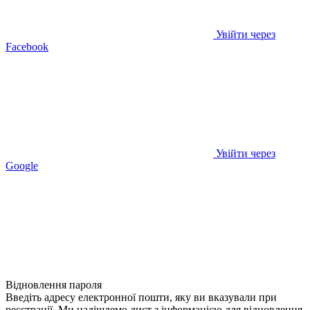
Увійти через
Facebook
Увійти через
Google
Відновлення пароля
Введіть адресу електронної пошти, яку ви вказували при
реєстрації. Ми надішлемо лист з інформацією для відновлення