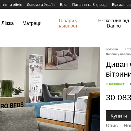
нтія та обмін
Допомога Україні
Блог
Питання та Відповіді
Відгуки про
Товари у
Ексклюзив від
Ліжка
Матраци
наявності
Daniro
Головна
Ката
Дивани у наявно
Диван C
вітрин
В наявності
30 083
Купити
Опис
Но