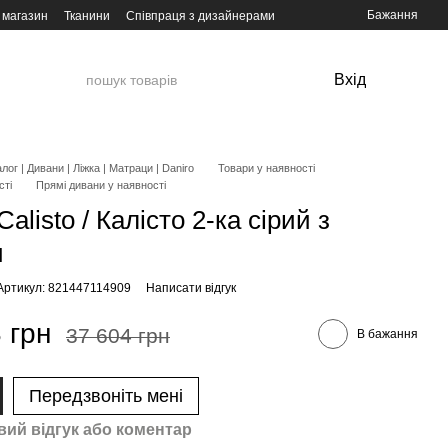
Бажання
 магазин
Тканини
Співпраця з дизайнерами
Вхід
лог | Дивани | Ліжка | Матраци | Daniro
Товари у наявності
сті
Прямі дивани у наявності
alisto / Калісто 2-ка сірий з
и
Артикул: 821447114909
Написати відгук
 грн
37 604 грн
В бажання
Передзвоніть мені
вий відгук або коментар