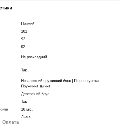
стики
Прямий
181
92
92
Не розкладний
Так
Незалежний пружинний блок | Пінополіуретан |
Пружинна змійка
Дерев'яний брус
Так
ермін
18 міс.
Львів
Оплата