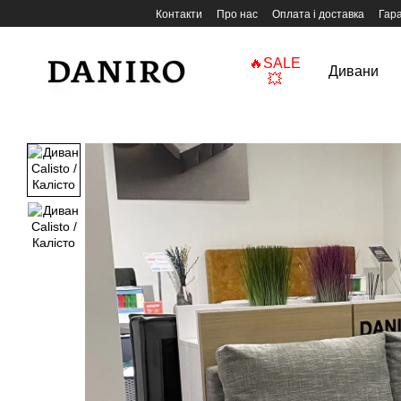
Перейти до основного контенту
Контакти
Про нас
Оплата і доставка
Гара
🔥SALE
Дивани
💥