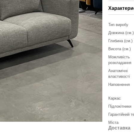
Характери
Тип виробу
Довжина (см.)
Глибина (см.)
Висота (см.)
Можливість
розкладання
Анатомічні
властивості
Наповнення
Каркас
Підлокітники
Гарантійний т
Міста
Доставка