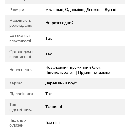
Розміри
Маленькі, Одномісні, Двомісні, Вузькі
Можливість
Не розкладний
розкладання
Анатомічні
Так
властивості
Ортопедичні
Так
властивості
Незалежний пружинний блок |
Наповнення
Пінополіуретан | Пружинна змійка
Каркас
Дерев'яний брус
Підлокітники
Так
Тип
Тканинні
підлокітника
Ніша для
Без ніші
білизни