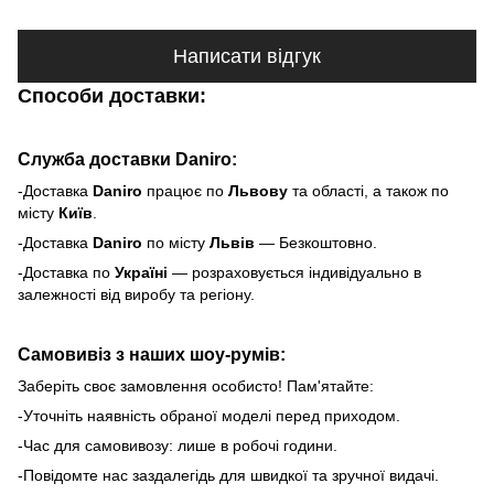
Написати відгук
Способи доставки:
Служба доставки Daniro:
-Доставка
Daniro
п
рацює по
Львову
та області, а також по
місту
Київ
.
-Доставка
Daniro
по місту
Львів
— Безкоштовно.
-Доставка по
Україні
— розраховується індивідуально в
залежності від виробу та регіону.
Самовивіз з наших шоу-румів:
Заберіть своє замовлення особисто! Пам'ятайте:
-Уточніть наявність обраної моделі перед приходом.
-Час для самовивозу: лише в робочі години.
-Повідомте нас заздалегідь для швидкої та зручної видачі.