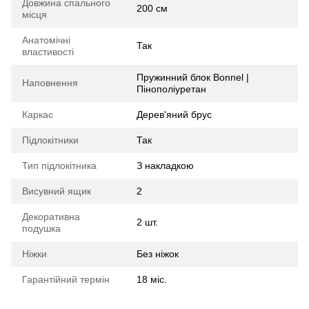
Довжина спального
200 см
місця
Анатомічні
Так
властивості
Пружинний блок Bonnel |
Наповнення
Пінополіуретан
Каркас
Дерев'яний брус
Підлокітники
Так
Тип підлокітника
З накладкою
Висувний ящик
2
Декоративна
2 шт.
подушка
Ніжки
Без ніжок
Гарантійний термін
18 міс.