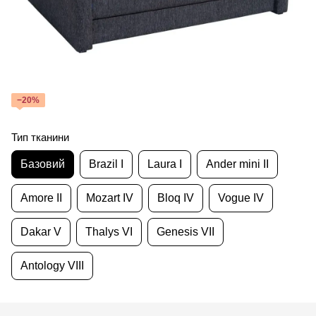
−20%
Тип тканини
Базовий
Brazil I
Laura I
Ander mini II
Amore II
Mozart IV
Bloq IV
Vogue IV
Dakar V
Thalys VI
Genesis VII
Antology VIII