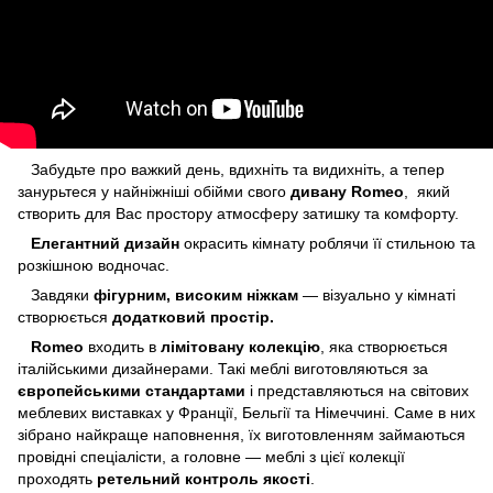
Забудьте про важкий день, вдихніть та видихніть, а тепер
занурьтеся у найніжніші обійми свого
дивану Romeo
, який
створить для Вас простору атмосферу затишку та комфорту.
Елегантний дизайн
окрасить кімнату роблячи її стильною та
розкішною водночас.
Завдяки
фігурним, високим ніжкам
— візуально у кімнаті
створюється
додатковий простір.
Romeo
входить в
лімітовану колекцію
, яка створюється
італійськими дизайнерами. Такі меблі виготовляються за
європейськими стандартами
і представляються на світових
меблевих виставках у Франції, Бельгії та Німеччині. Саме в них
зібрано найкраще наповнення, їх виготовленням займаються
провідні спеціалісти, а головне — меблі з цієї колекції
проходять
ретельний контроль якості
.