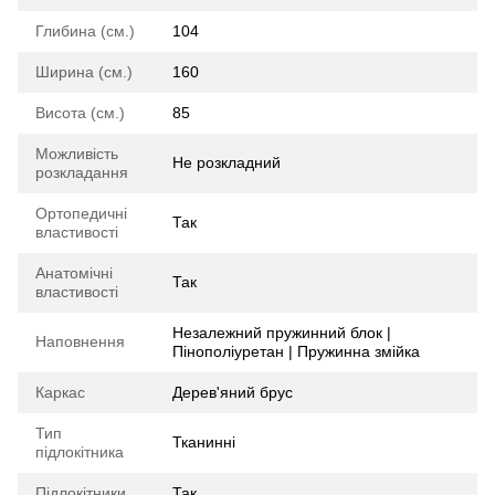
Глибина (см.)
104
Ширина (см.)
160
Висота (см.)
85
Можливість
Не розкладний
розкладання
Ортопедичні
Так
властивості
Анатомічні
Так
властивості
Незалежний пружинний блок |
Наповнення
Пінополіуретан | Пружинна змійка
Каркас
Дерев'яний брус
Тип
Тканинні
підлокітника
Підлокітники
Так