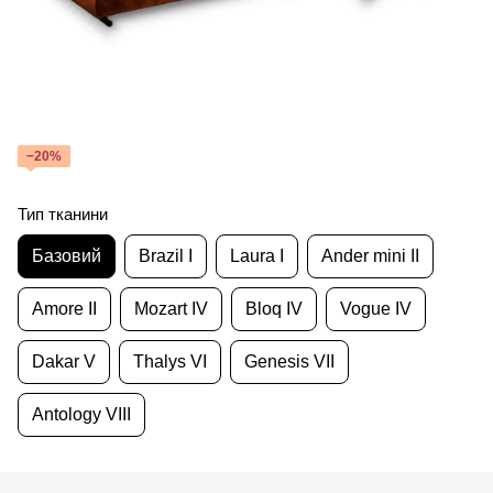
−20%
Тип тканини
Базовий
Brazil I
Laura I
Ander mini II
Amore II
Mozart IV
Bloq IV
Vogue IV
Dakar V
Thalys VI
Genesis VII
Antology VIII