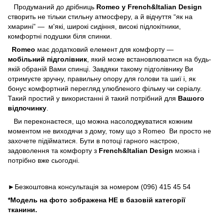
Продуманий до дрібниць
Romeo у French&Italian Design
створить не тільки стильну атмосферу, а й відчуття “як на
хмарині” — м'які, широкі сидіння, високі підлокітники,
комфортні подушки біля спинки.
Romeo
має додатковий елемент для комфорту —
мобільний підголівник
, який може встановлюватися на будь-
якій обраній Вами спинці. Завдяки такому підголівнику Ви
отримуєте зручну, правильну опору для голови та шиї і, як
бонус комфортний перегляд улюбленого фільму чи серіалу.
Такий простий у використанні й такий потрібний для
Вашого
відпочинку
.
Ви переконаєтеся, що можна насолоджуватися кожним
моментом не виходячи з дому, тому що з Romeo Ви просто не
захочете підійматися. Бути в потоці гарного настрою,
задоволення та комфорту з
French&Italian Design
можна і
потрібно вже сьогодні.
►Безкоштовна консультація за номером
(096) 415 45 54
*Модель на фото зображена НЕ в базовій категорії
тканини.