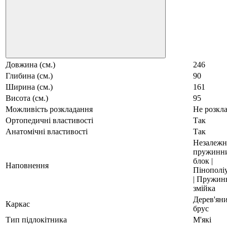
Довжина (см.)
246
Глибина (см.)
90
Ширина (см.)
161
Висота (см.)
95
Можливість розкладання
Не розкл
Ортопедичні властивості
Так
Анатомічні властивості
Так
Незалеж
пружинн
блок |
Наповнення
Пінополі
| Пружин
змійка
Дерев'ян
Каркас
брус
Тип підлокітника
М'які