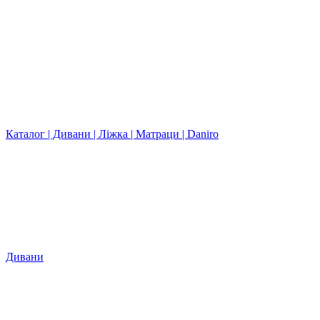
Каталог | Дивани | Ліжка | Матраци | Daniro
Дивани