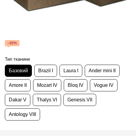
−20%
Тип тканини
Базовий
Brazil I
Laura I
Ander mini II
Amore II
Mozart IV
Bloq IV
Vogue IV
Dakar V
Thalys VI
Genesis VII
Antology VIII