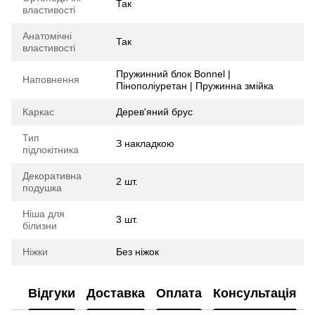
Так
властивості
Анатомічні
Так
властивості
Пружинний блок Bonnel |
Наповнення
Пінополіуретан | Пружинна змійка
Каркас
Дерев'яний брус
Тип
З накладкою
підлокітника
Декоративна
2 шт.
подушка
Ніша для
3 шт.
білизни
Ніжки
Без ніжок
Відгуки
Доставка
Оплата
Консультація