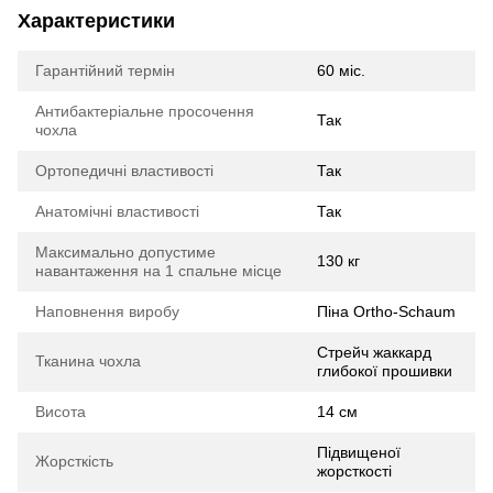
Характеристики
Гарантійний термін
60 міс.
Антибактеріальне просочення
Так
чохла
Ортопедичні властивості
Так
Анатомічні властивості
Так
Максимально допустиме
130 кг
навантаження на 1 спальне місце
Наповнення виробу
Піна Ortho-Schaum
Стрейч жаккард
Тканина чохла
глибокої прошивки
Висота
14 см
Підвищеної
Жорсткість
жорсткості