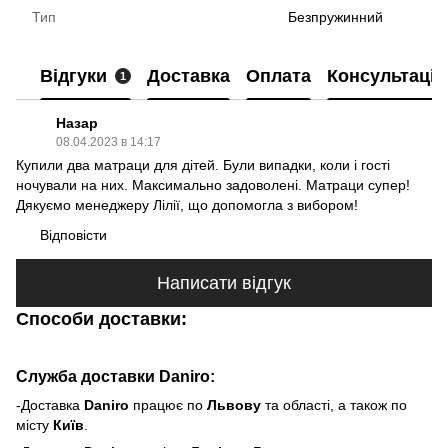
Тип
Безпружинний
Відгуки
Доставка
Оплата
Консультація
1
Назар
08.04.2023 в 14:17
Купили два матраци для дітей. Були випадки, коли і гості
ночували на них. Максимально задоволені. Матраци супер!
Дякуємо менеджеру Лілії, що допомогла з вибором!
Відповісти
Написати відгук
Способи доставки:
Служба доставки Daniro:
-Доставка
Daniro
п
рацює по
Львову
та області, а також по
місту
Київ
.