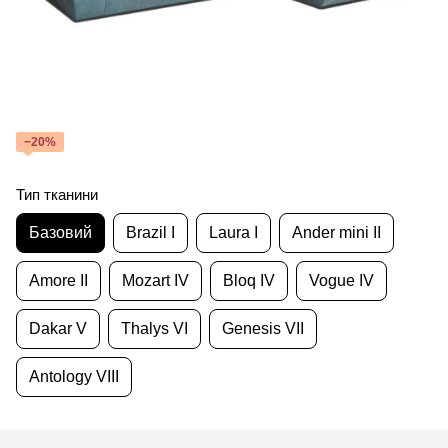
−20%
Тип тканини
Базовий
Brazil I
Laura I
Ander mini II
Amore II
Mozart IV
Bloq IV
Vogue IV
Dakar V
Thalys VI
Genesis VII
Antology VIII