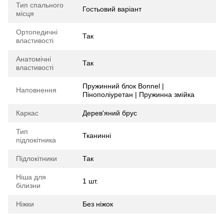
Тип спального
Гостьовий варіант
місця
Ортопедичні
Так
властивості
Анатомічні
Так
властивості
Пружинний блок Bonnel |
Наповнення
Пінополіуретан | Пружинна змійка
Каркас
Дерев'яний брус
Тип
Тканинні
підлокітника
Підлокітники
Так
Ніша для
1 шт.
білизни
Ніжки
Без ніжок