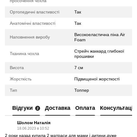
просочення чохла
Ортопедичні властивості
Так
Анатомічні властивості
Так
Високоеластична піна Air
Наповнення виробу
Foam
Стрейч жаккард глибокої
Тканина чохла
прошивки
Висота
7 см
Жорсткість
Підвищеної жорсткості
Тип
Топпер
Відгуки
Доставка
Оплата
Консультація
2
Шолом Наталія
18.06.2023 в 10:52
2 роки назад купила 2 матраси для мами і дитини,дуже