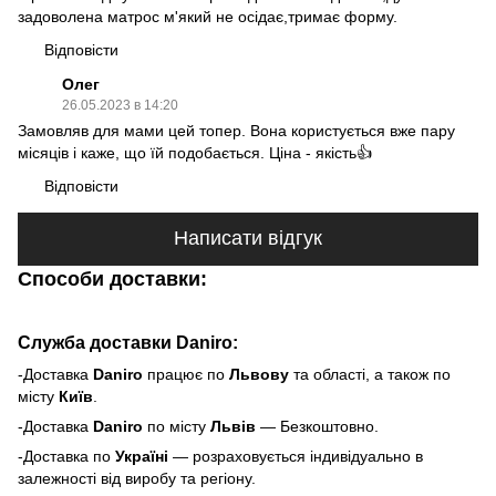
задоволена матрос м'який не осідає,тримає форму.
Відповісти
Олег
26.05.2023 в 14:20
Замовляв для мами цей топер. Вона користується вже пару
місяців і каже, що їй подобається. Ціна - якість👍
Відповісти
Написати відгук
Способи доставки:
Служба доставки Daniro:
-Доставка
Daniro
п
рацює по
Львову
та області, а також по
місту
Київ
.
-Доставка
Daniro
по місту
Львів
— Безкоштовно.
-Доставка по
Україні
— розраховується індивідуально в
залежності від виробу та регіону.