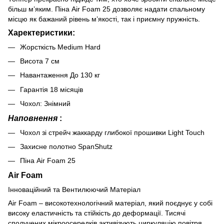
більш м’яким. Піна Air Foam 25 дозволяє надати спальному
місцю як бажаний рівень м’якості, так і приємну пружність.
Харектеристики:
Жорсткiсть Medium Hard
Висота 7 см
Навантаження До 130 кг
Гарантiя 18 місяців
Чохол: Знімний
Наповнення
:
Чохол зі стрейч жаккарду глибокої прошивки Light Touch
Захисне полотно SpanShutz
Піна Air Foam 25
Air Foam
Інноваційний та Вентилюючий Матеріал
Air Foam – високотехнологічний матеріал, який поєднує у собі
високу еластичність та стійкість до деформації. Тисячі
сполучених мікроосередків активізують циркуляцію повітря,