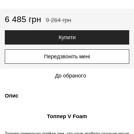
6 485 грн
9 264 грн
Купити
Передзвоніть мені
До обраного
Опис
Топпер V Foam
Топпер прекрасно підійде тим, хто хоче зробити спальне місце