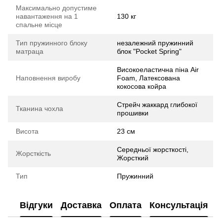
Максимально допустиме
навантаження на 1
130 кг
спальне місце
Тип пружинного блоку
незалежний пружинний
матраца
блок "Pocket Spring"
Високоеластична піна Air
Наповнення виробу
Foam, Латексована
кокосова койра
Стрейч жаккард глибокої
Тканина чохла
прошивки
Висота
23 см
Середньої жорсткості,
Жорсткість
Жорсткий
Тип
Пружинний
Відгуки
Доставка
Оплата
Консультація