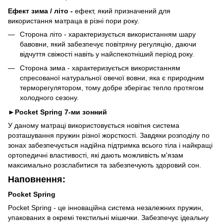
Ефект зима / літо -
ефект, який призначений для
використання матраца в різні пори року.
Сторона літо - характеризується використанням шару
бавовни, який забезпечує повітряну регуляцію, даючи
відчуття свіжості навіть у найспекотніший період року.
Сторона зима - характеризується використанням
спресованої натуральної овечої вовни, яка є природним
терморегулятором, тому добре зберігає тепло протягом
холодного сезону.
►
Pocket Spring 7-ми зонний
У даному матраці використовується новітня система
розташування пружин різної жорсткості. Завдяки розподілу по
зонах забезпечується надійна підтримка всього тіла і найкращі
ортопедичні властивості, які дають можливість м'язам
максимально розслабитися та забезпечують здоровий сон.
Наповнення:
Pocket Spring
Pocket Spring - це інноваційна система незалежних пружин,
упакованих в окремі текстильні мішечки. Забезпечує ідеальну